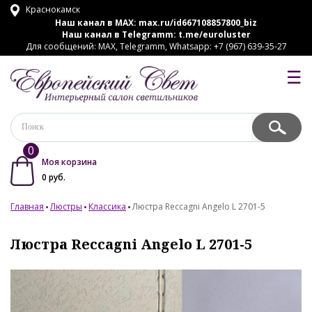
Краснокамск
Наш канал в MAX:
max.ru/id667108857800_biz
Наш канал в Telegramm:
t.me/euroluster
Для сообщений: MAX, Telegramm, Whatsapp: +7 (967) 639-35-27
☰
0
Моя корзина
0
руб.
Главная
Люстры
Классика
Люстра Reccagni Angelo L 2701-5
Люстра Reccagni Angelo L 2701-5