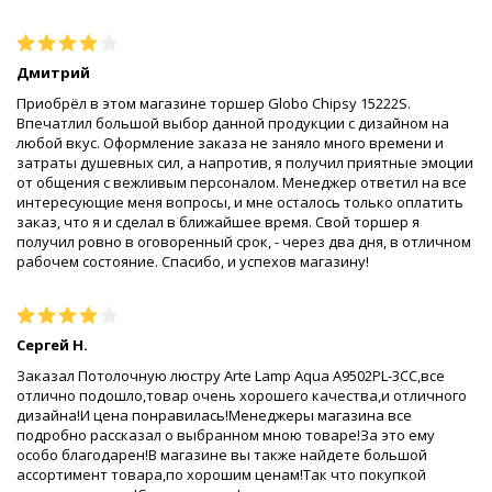
Дмитрий
Приобрёл в этом магазине торшер Globo Chipsy 15222S.
Впечатлил большой выбор данной продукции с дизайном на
любой вкус. Оформление заказа не заняло много времени и
затраты душевных сил, а напротив, я получил приятные эмоции
от общения с вежливым персоналом. Менеджер ответил на все
интересующие меня вопросы, и мне осталось только оплатить
заказ, что я и сделал в ближайшее время. Свой торшер я
получил ровно в оговоренный срок, - через два дня, в отличном
рабочем состояние. Спасибо, и успехов магазину!
Сергей Н.
Заказал Потолочную люстру Arte Lamp Aqua A9502PL-3CC,все
отлично подошло,товар очень хорошего качества,и отличного
дизайна!И цена понравилась!Менеджеры магазина все
подробно рассказал о выбранном мною товаре!За это ему
особо благодарен!В магазине вы также найдете большой
ассортимент товара,по хорошим ценам!Так что покупкой