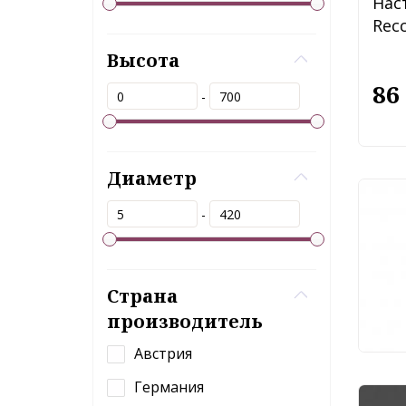
Нас
Recc
Высота
86
-
Диаметр
Нас
-
Fre
13
Страна
производитель
Австрия
Германия