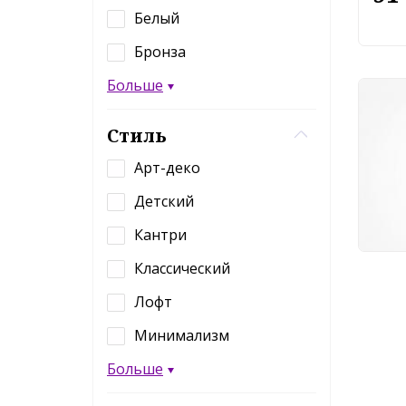
Белый
Бронза
Больше
Нас
Mayt
Стиль
MOD
Арт-деко
18
Детский
Кантри
Классический
Лофт
Минимализм
Больше