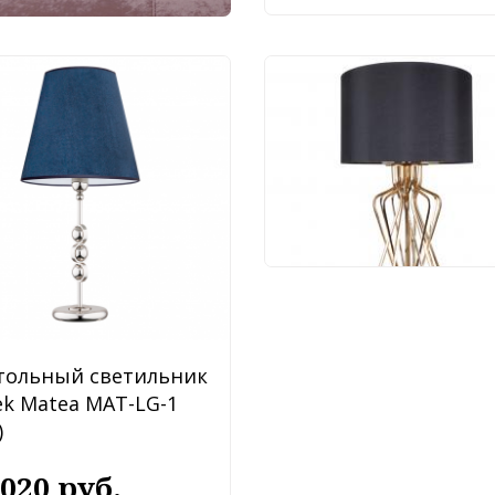
Настольный светиль
Arte Lamp Fire A4032
1GO
25 990 руб.
тольный светильник
ek Matea MAT-LG-1
)
 020 руб.