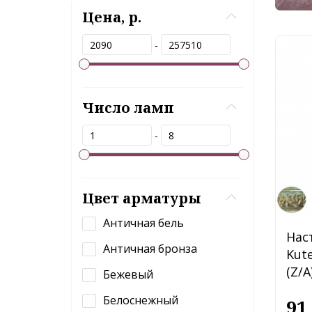
Цена, р.
-
Число ламп
-
Цвет арматуры
Античная бель
Нас
Античная бронза
Kut
(Z/A
Бежевый
Белоснежный
91