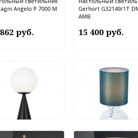
тольный светильник
Настольный светиль
agni Angelo P 7000 M
Gerhort G32149/1T D
AMB
 862 руб.
15 400 руб.
тольный светильник
Настольный светиль
ya Glow FR5289TL-01B
Favourite Ortus 4267-
 000 руб.
7 200 руб.