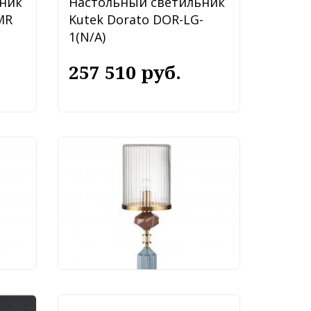
ник
Настольный светильник
MR
Kutek Dorato DOR-LG-
1(N/A)
257 510 руб.
ник
Настольный светильник
1T
Odeon Light Terra
5414/1T
18 087 руб.