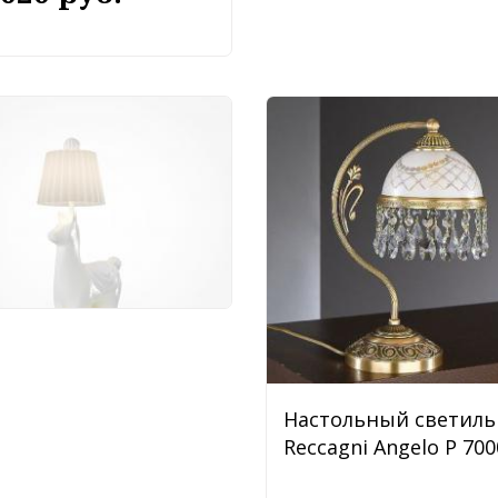
тольный светильник
oni Senor Alpaca
377TL-L5W3K
 990 руб.
Настольный светиль
Reccagni Angelo P 700