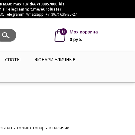
в MAX:
max.ru/id667108857800_biz
л в Telegramm:
t.me/euroluster
, Telegramm, Whatsapp: +7 (967) 639-35-27
0
Моя корзина
0
руб.
СПОТЫ
ФОНАРИ УЛИЧНЫЕ
зывать только товары в наличии