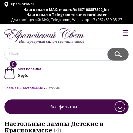
Краснокамск
Наш канал в MAX:
max.ru/id667108857800_biz
Наш канал в Telegramm:
t.me/euroluster
Для сообщений: MAX, Telegramm, Whatsapp: +7 (967) 639-35-27
☰
0
Моя корзина
0
руб.
Главная
Настольные
Детские
Все фильтры
Настольные лампы Детские в
Краснокамске
(4)