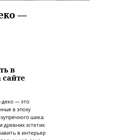
еко —
ть в
 сайте
-деко — это
нные в эпоху
езупречного шика.
и древних эстетик
обавить в интерьер