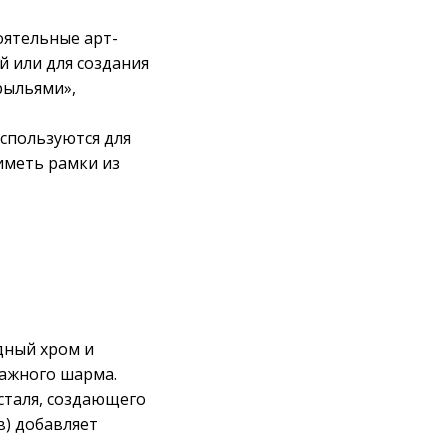
оятельные арт-
й или для создания
рыльями»,
спользуются для
иметь рамки из
дный хром и
тажного шарма.
сталя, создающего
в) добавляет