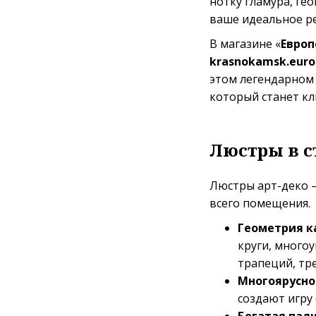
нотку гламура, ге
ваше идеальное р
В магазине «
Европ
krasnokamsk.eurol
этом легендарном 
который станет кл
Люстры в с
Люстры арт-деко —
всего помещения.
Геометрия ка
круги, много
трапеций, тр
Многоярусно
создают игру 