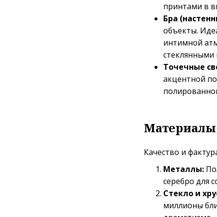
принтами в в
Бра (настенн
объекты. Идеа
интимной атм
стеклянными 
Точечные св
акцентной по
полированног
Материалы,
Качество и фактур
Металлы:
Пол
серебро для 
Стекло и хру
миллионы бли