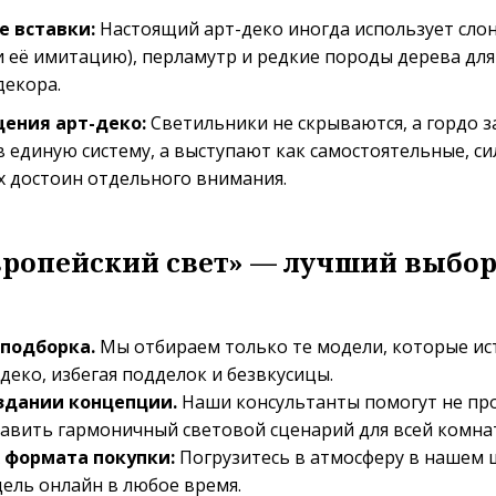
е вставки:
Настоящий арт-деко иногда использует слон
и её имитацию), перламутр и редкие породы дерева для
декора.
ения арт-деко:
Светильники не скрываются, а гордо за
в единую систему, а выступают как самостоятельные, с
х достоин отдельного внимания.
ропейский свет» — лучший выбор
 подборка.
Мы отбираем только те модели, которые и
-деко, избегая подделок и безвкусицы.
здании концепции.
Наши консультанты помогут не пр
ставить гармоничный световой сценарий для всей комна
 формата покупки:
Погрузитесь в атмосферу в нашем 
ель онлайн в любое время.