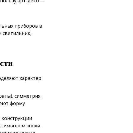
 пользу арт-деко —
льных приборов в
и светильник,
ости
еделяют характер
раты), симметрия,
меют форму
 конструкции
х символом эпохи.