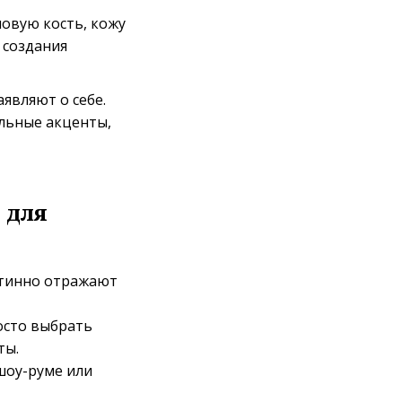
овую кость, кожу
 создания
являют о себе.
ильные акценты,
 для
стинно отражают
осто выбрать
ты.
шоу-руме или