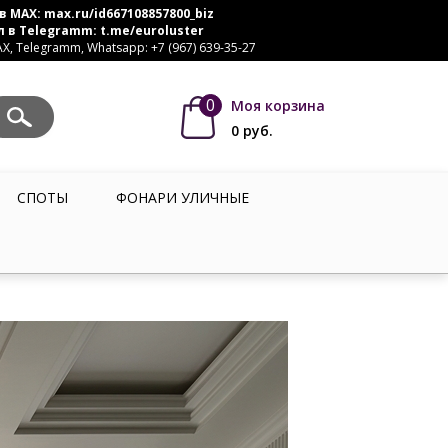
в MAX:
max.ru/id667108857800_biz
л в Telegramm:
t.me/euroluster
, Telegramm, Whatsapp: +7 (967) 639-35-27
0
Моя корзина
0
руб.
СПОТЫ
ФОНАРИ УЛИЧНЫЕ