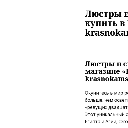
Люстры и
купить в
krasnoka
Люстры и с
магазине «
krasnokamsk
Окунитесь в мир р
больше, чем освет
«ревущих двадцаты
Этот уникальный с
Египта и Азии, се