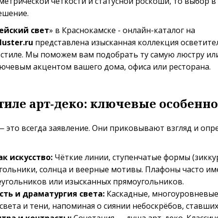
ометрической чёткости и статусной роскоши, то выбор в
ешение.
ейский свет
» в Краснокамске - онлайн-каталог на
uster.ru
представлена изысканная коллекция осветите
стиле. Мы поможем вам подобрать ту самую люстру ил
ючевым акцентом вашего дома, офиса или ресторана.
тиле арт-деко: ключевые особенн
 это всегда заявление. Они приковывают взгляд и опр
к искусство:
Чёткие линии, ступенчатые формы (зикку
угольники, солнца и веерные мотивы. Плафоны часто и
еугольников или изысканных прямоугольников.
сть и драматургия света:
Каскадные, многоуровневые
света и тени, напоминая о сиянии небоскрёбов, ставши