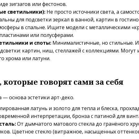
иде зигзагов или фестонов.
ые светильники):
Не просто источники света, а самост
льны для подсветки зеркал в ванной, картин в гостино
осферы в спальне. Ищите модели с металлическими «к
пластинами или полусферами.
етильники и споты:
Минималистичные, но стильные. И
дсветки: картин, ниш, стеллажей с коллекциями. Могут 
о хрома или латуни.
 которые говорят сами за себя
а — основа эстетики арт-деко.
ированная латунь и золото для тепла и блеска, прохла
современной интерпретации, бронза с патиной для вин
сталь:
От дымчатого матового стекла до гранёного хру
ков. Цветное стекло (витражное, насыщенных оттенко