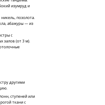
еские тандемы:
бокий изумруд и
 никель, позолота.
кла, абажуры — из
стры с
залов (от 3 м).
потолочные
юстру другими
цию.
онн, ступеней или
рогой ткани с