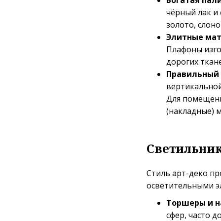
Богатая пали
чёрный лак и
золото, слоно
Элитные мат
Плафоны изго
дорогих ткане
Правильный 
вертикальной
Для помещени
(накладные) 
Светильник
Стиль арт-деко пр
осветительными э
Торшеры и н
сфер, часто 