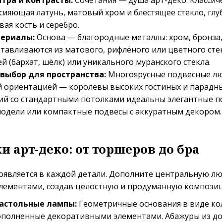
тра и контрасты:
Сочетания — душа арт-деко. Классич
 сияющая латунь, матовый хром и блестящее стекло, глу
вая кость и серебро.
ериалы:
Основа — благородные металлы: хром, бронза,
тавливаются из матового, рифлёного или цветного сте
й (бархат, шёлк) или уникального муранского стекла.
выбор для пространства:
Многоярусные подвесные лю
 ориентацией — королевы высоких гостиных и парадных 
й со стандартными потолками идеальны элегантные 
модели или компактные подвесы с аккуратным декором.
и арт-деко: от торшеров до бра
оявляется в каждой детали. Дополните центральную л
лементами, создав целостную и продуманную компози
астольные лампы:
Геометричные основания в виде кол
дополненные декоративными элементами. Абажуры из до