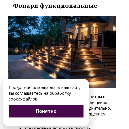
Фонари функциональные
Продолжая использовать наш сайт,
Функциональное назначение фонарей
вы соглашаетесь на обработку
подразумевает обеспечение участка светом в
cookie-файлов
темное время суток. Без основного освещения
передвигаться по участку будет затруднительно,
Понятно
поэтому необходимо обеспечить освещением
следующие объекты:
все основные дорожки и проходы;