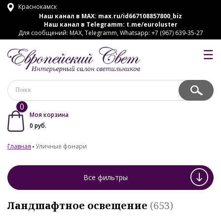
Краснокамск
Наш канал в MAX:
max.ru/id667108857800_biz
Наш канал в Telegramm:
t.me/euroluster
Для сообщений: MAX, Telegramm, Whatsapp: +7 (967) 639-35-27
☰
0
Моя корзина
0
руб.
Главная
Уличные фонари
Все фильтры
Ландшафтное освещение
(653)