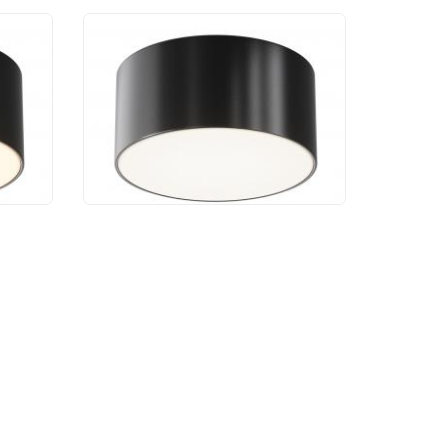
й
Уличный потолочный
Zon
светильник Maytoni Zon
IP O430CL-L15B4K
6 050 руб.