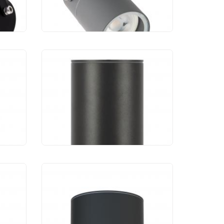
1 460 руб.
й
Уличный потолочный
Bar
светильник Maytoni Bar
O306CL-L7GF
6 850 руб.
к
Уличный светильник
2-1U
Favourite Fantum 4663-1U