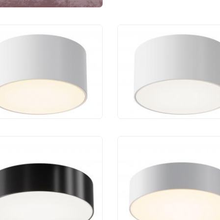
чный потолочный
Уличный потолочны
тильник Maytoni Zon
светильник Maytoni 
O430CL-L15W3K
IP O430CL-L15W4K
050 руб.
6 050 руб.
чный потолочный
Уличный потолочны
тильник Maytoni Zon
светильник Maytoni 
O431CL-L30B4K
IP O431CL-L30W3K
 290 руб.
12 290 руб.