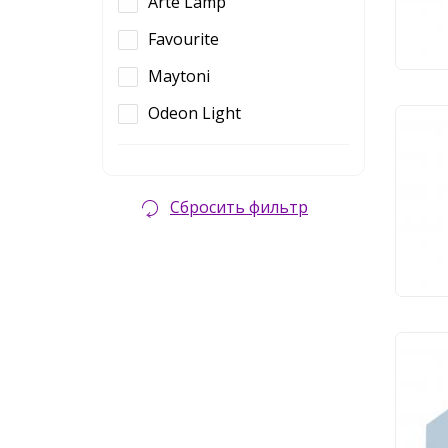
Arte Lamp
1 
Favourite
Maytoni
Odeon Light
Ули
Fav
Сбросить фильтр
1 
Ули
Fav