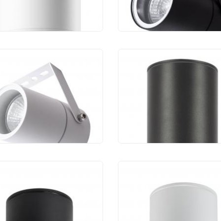
950 руб.
1 460 руб.
чный светильник
Уличный потолочны
e Lamp Mistero
светильник Maytoni 
03AL-1WH
O306CL-L12GF
460 руб.
8 390 руб.
чный светильник
Уличный светильни
ourite Fantum 4661-1U
Favourite Fantum 466