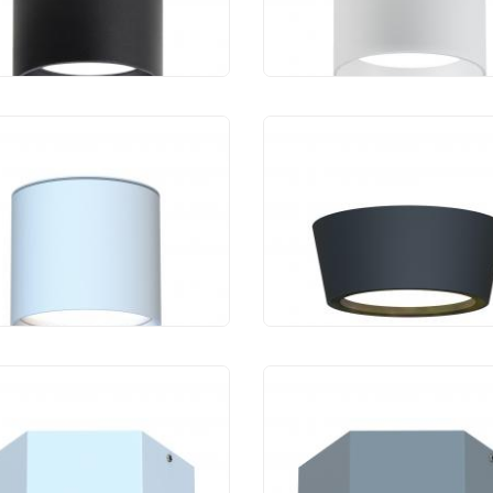
170 руб.
1 170 руб.
чный светильник
Уличный светильни
ourite Fantum 4664-1U
Favourite Fantum 467
440 руб.
1 260 руб.
чный светильник
Уличный светильни
ourite Fantum 4665-1U
Favourite Fantum 466