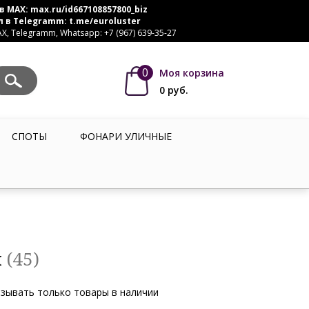
в MAX:
max.ru/id667108857800_biz
л в Telegramm:
t.me/euroluster
, Telegramm, Whatsapp: +7 (967) 639-35-27
0
Моя корзина
0
руб.
СПОТЫ
ФОНАРИ УЛИЧНЫЕ
и
(45)
зывать только товары в наличии