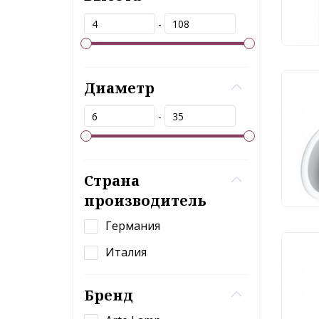
8 
-
Диаметр
Ули
Art
-
A33
1 
Страна
производитель
Германия
Италия
Ули
Fav
Бренд