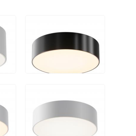
й
Уличный потолочный
Zon
светильник Maytoni Zon
IP O431CL-L30B3K
12 290 руб.
й
Уличный потолочный
Zon
светильник Maytoni Zon
IP O431CL-L30W4K
12 290 руб.