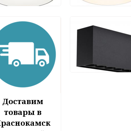
Уличный потолочны
светильник Maytoni 
O309CL-L10GF3K
9 090 руб.
Доставим
товары в
Краснокамск