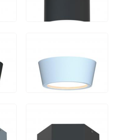
1 440 руб.
к
Уличный светильник
5-1U
Favourite Fantum 4676-1U
1 260 руб.
к
Уличный светильник
6-1U
Favourite Fantum 4667-1U