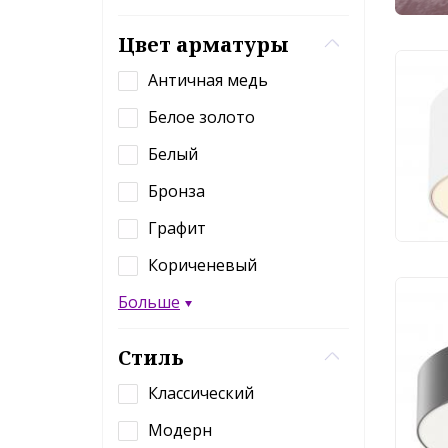
Цвет арматуры
Античная медь
Ули
све
Белое золото
IP 
Белый
6 
Бронза
Графит
Кориченевый
Больше
Ули
све
Стиль
IP 
Классический
12
Модерн