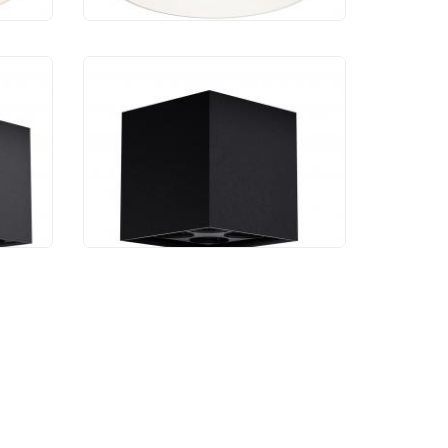
й
Уличный потолочный
Ares
светильник Maytoni Ares
O309CL-L8GF3K
7 450 руб.