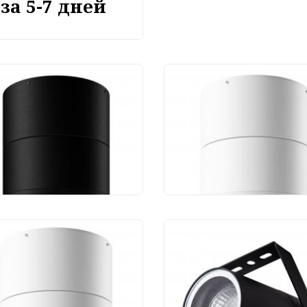
за 5-7 дней
чный потолочный
Уличный потолочны
тильник Maytoni Spin
светильник Maytoni 
0CL-L12GF3K
O310CL-L12W3K
 450 руб.
11 450 руб.
чный потолочный
Уличный светильни
тильник Maytoni Spin
Arte Lamp Mistero
0CL-L7W3K
A3303AL-1BK