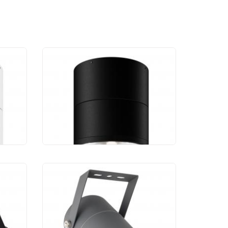
й
Уличный потолочный
Spin
светильник Maytoni Spin
O310CL-L7GF3K
8 950 руб.
к
Уличный светильник
Arte Lamp Mistero
A3303AL-1GY