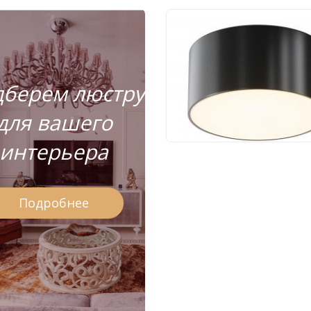
Уличный потолочны
светильник Maytoni 
IP O430CL-L15B3K
берем люстру
6 050 руб.
для вашего
интерьера
Подробнее