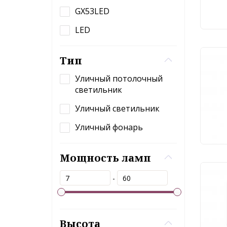
GX53LED
LED
Тип
Ули
све
Уличный потолочный
O31
светильник
Уличный светильник
11
Уличный фонарь
Мощность ламп
Ули
-
све
O31
Высота