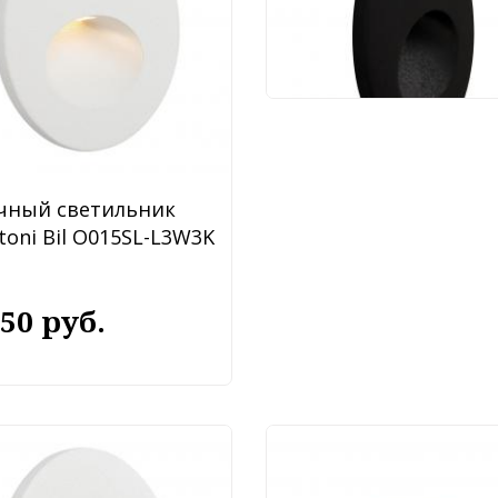
3 250 руб.
чный светильник
toni Bil O015SL-L3W3K
250 руб.
чный светильник
Уличный светильни
toni Lock O014SL-
Favourite Umbra 467