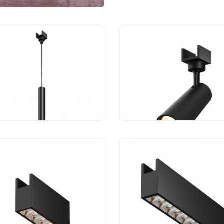
чный трековый
Уличный трековый
тильник Maytoni
светильник Maytoni
us O-TR01-1-P-8WB3K
Focus O-TR01-1-S-8W
482 руб.
8 190 руб.
чный трековый
Уличный трековый
тильник Maytoni
светильник Maytoni
ts O-TR01-2-S-
Points O-TR01-3-S-
B3K
20WB3K
350 руб.
7 343 руб.