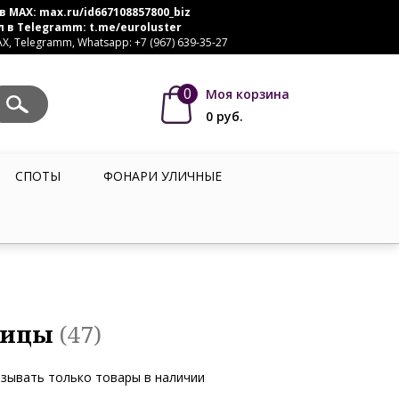
в MAX:
max.ru/id667108857800_biz
л в Telegramm:
t.me/euroluster
, Telegramm, Whatsapp: +7 (967) 639-35-27
0
Моя корзина
0
руб.
СПОТЫ
ФОНАРИ УЛИЧНЫЕ
лицы
(47)
зывать только товары в наличии