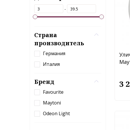
-
Страна
производитель
Германия
Ули
May
Италия
Бренд
3 
Favourite
Maytoni
Odeon Light
Ули
May