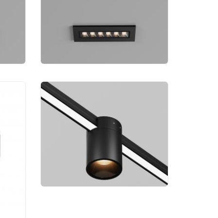
K
4000 К O488DL-L6GF4K
5 390 руб.
Уличный трековый
светильник Maytoni
Outdoor Alfa O-TR01-2-S-
16WB3K
7 343 руб.