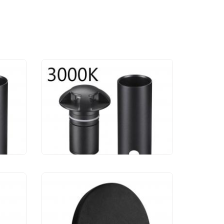
к
Уличный светильник
Odeon Light Wald
6662/3GL3
5 566 руб.
к
Уличный светильник
3B3K
Maytoni Lock O014SL-
L3B3K