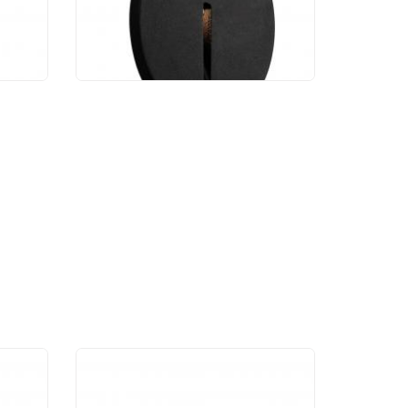
3 250 руб.
к
Уличный светильник
1-1U
Favourite Umbra 4672-1U