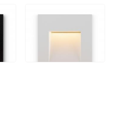
Уличный фонарь
B
Maytoni Arca O038-L3W
2 790 руб.