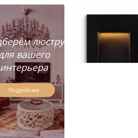
Уличный фонарь
Maytoni Arca O038-L3
берем люстру
2 790 руб.
для вашего
интерьера
Подробнее