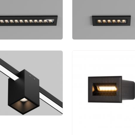
0 К O488DL-L12GF4K
3000 К O488DL-L6GF3
190 руб.
5 390 руб.
чный трековый
тильник Maytoni
oor Alfa O-TR01-3-S-
B3K
 490 руб.