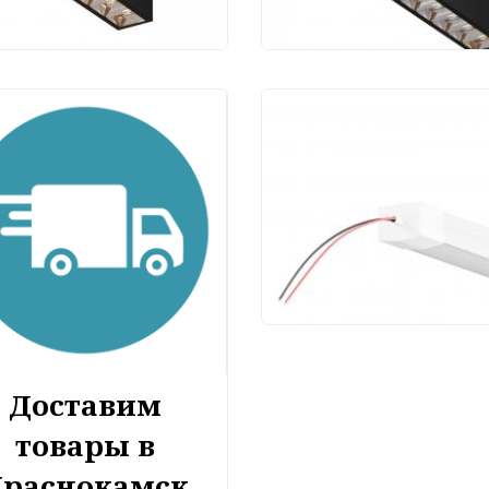
Светильник
светодиодный для
уличной трековой
системы Maytoni Elas
IP O-TR001-LL-L30W3
19 450 руб.
Доставим
товары в
Краснокамск