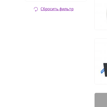
L3W
Сбросить фильтр
3 
Ули
Fav
1 
Ули
May