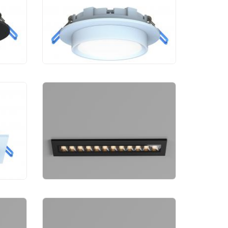
1 170 руб.
к
Уличный фонарь
4-1U
Maytoni Outdoor Ghost
3000 К O488DL-L12GF3K
8 190 руб.
Уличный фонарь
st
Maytoni Outdoor Ghost