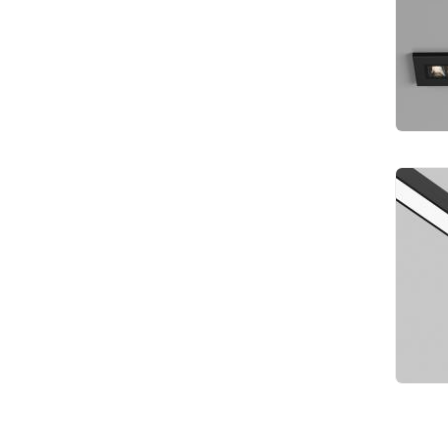
400
8 
Ули
све
Outd
16W
10