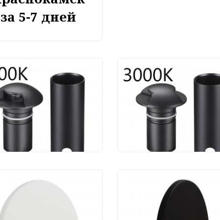
за 5-7 дней
чный светильник
Уличный светильни
on Light Wald
Odeon Light Wald
2/1GL3
6662/2GL3
377 руб.
5 472 руб.
Уличный светильни
Maytoni Bil O015SL-L