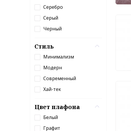
Серебро
Серый
Ули
Черный
све
Foc
Стиль
6 
Минимализм
Модерн
Современный
Хай-тек
Ули
све
Poin
Цвет плафона
10W
Белый
7 
Графит