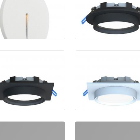
3K
250 руб.
1 170 руб.
чный светильник
Уличный светильни
ourite Umbra 4673-1U
Favourite Umbra 467
170 руб.
1 170 руб.
чный фонарь
Уличный фонарь
toni Outdoor Ghost
Maytoni Outdoor Gho