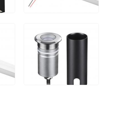
Уличный светильник
Odeon Light Ingro
6660/1GL3
ity
K
4 621 руб.