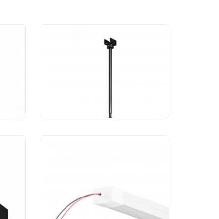
Уличный трековый
светильник Maytoni
B3K
Focus O-TR01-2-P-8WB3K
5 775 руб.
Светильник
светодиодный для
уличной трековой
системы Maytoni Elasity
IP O-TR001-LL-L20W3K
13 990 руб.