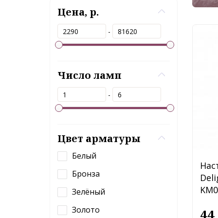
Цена, р.
-
Число ламп
-
Цвет арматуры
Белый
Нас
Бронза
Deli
KM0
Зелёный
Золото
44