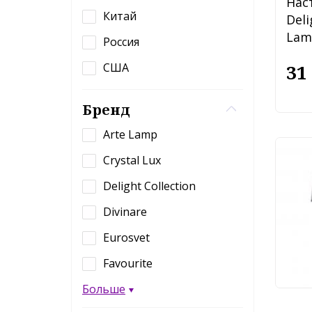
Нас
Китай
Deli
Lamp
Россия
31
США
Бренд
Arte Lamp
Нас
Crystal Lux
May
Delight Collection
MOD
Divinare
Eurosvet
14
Favourite
Больше