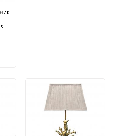
ник
3S
ник