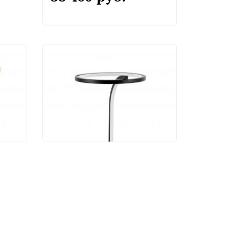
ник
Настольный светильник
Arte Lamp Enigma
A2974LT-16BK
24 090 руб.