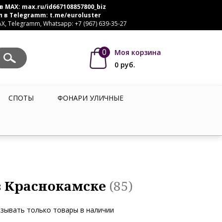
в MAX:
max.ru/id667108857800_biz
л в Telegramm:
t.me/euroluster
, Telegramm, Whatsapp: +7 (967) 639-35-27
0
Моя корзина
0
руб.
СПОТЫ
ФОНАРИ УЛИЧНЫЕ
в Краснокамске
(85)
зывать только товары в наличии