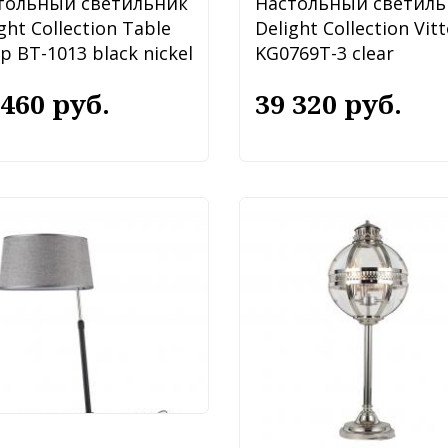
тольный светильник
Настольный светиль
ght Collection Table
Delight Collection Vitt
 BT-1013 black nickel
KG0769T-3 clear
 460 руб.
39 320 руб.
тольный светильник
toni Bergamo
613TL-01B
 990 руб.