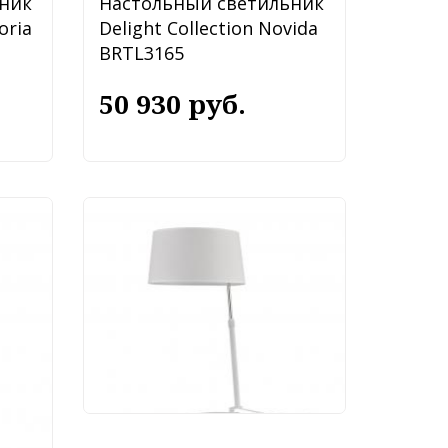
ник
Настольный светильник
oria
Delight Collection Novida
BRTL3165
50 930 руб.
Настольный светильник
Maytoni Bergamo
MOD613TL-01W
14 990 руб.