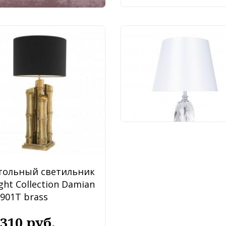
Настольный светиль
Arte Lamp Azalia A40
1CC
12 490 руб.
тольный светильник
ght Collection Damian
901T brass
 310 руб.