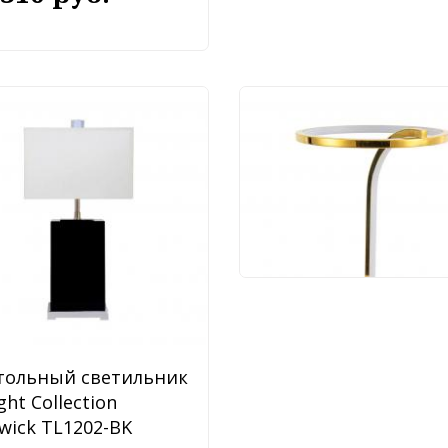
Настольный светиль
Arte Lamp Enigma
A2974LT-16PB
27 090 руб.
тольный светильник
ght Collection
wick TL1202-BK