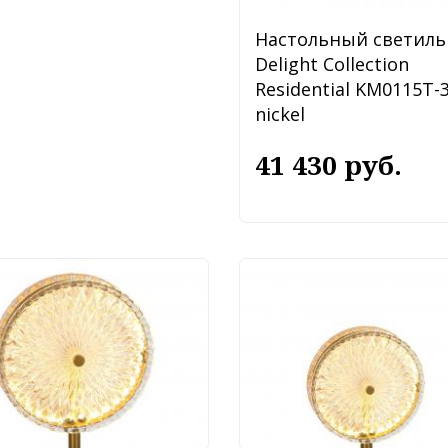
Настольный светиль
Delight Collection
Residential KM0115T-
nickel
41 430 руб.
тольный светильник
Настольный светиль
urite Slik 4488-2T
Favourite Slik 4488-1T
010 руб.
7 110 руб.