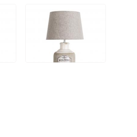
ник
Настольный светильник
Arte Lamp Isola A4272LT-
1GY
2 100 руб.