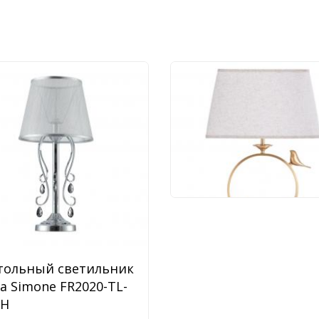
Настольный светиль
Arte Lamp Rizzi A2230
1PB
20 990 руб.
тольный светильник
ya Simone FR2020-TL-
CH