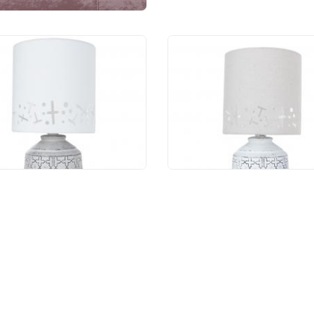
тольный светильник
Настольный светиль
e Lamp Bunda
Arte Lamp Bunda
07LT-1GY
A4007LT-1WH
890 руб.
2 890 руб.