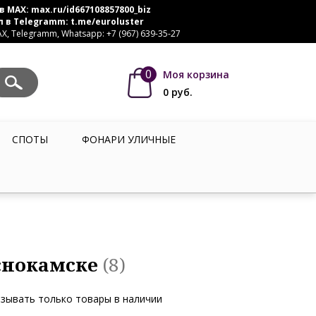
в MAX:
max.ru/id667108857800_biz
л в Telegramm:
t.me/euroluster
, Telegramm, Whatsapp: +7 (967) 639-35-27
0
Моя корзина
0
руб.
СПОТЫ
ФОНАРИ УЛИЧНЫЕ
снокамске
(8)
зывать только товары в наличии