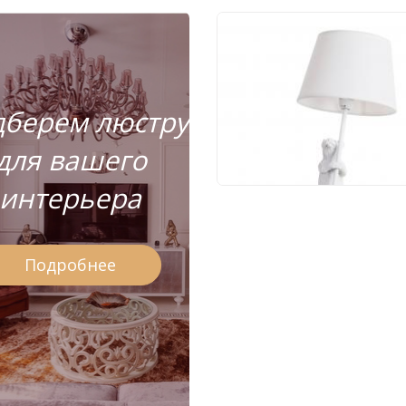
Настольный светиль
Arte Lamp Gustav
A4420LT-1WH
берем люстру
5 290 руб.
для вашего
интерьера
Подробнее