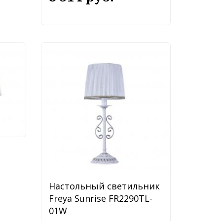
ник
LT-
Настольный светильник
Freya Sunrise FR2290TL-
01W