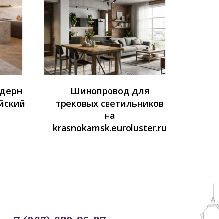
одерн
Шинопровод для
йский
трековых светильников
на
krasnokamsk.euroluster.ru