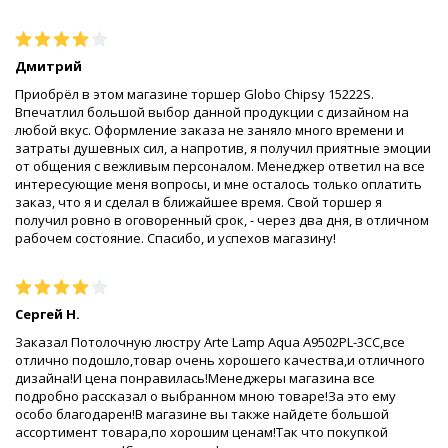
Дмитрий
Приобрёл в этом магазине торшер Globo Chipsy 15222S.
Впечатлил большой выбор данной продукции с дизайном на
любой вкус. Оформление заказа не заняло много времени и
затраты душевных сил, а напротив, я получил приятные эмоции
от общения с вежливым персоналом. Менеджер ответил на все
интересующие меня вопросы, и мне осталось только оплатить
заказ, что я и сделал в ближайшее время. Свой торшер я
получил ровно в оговоренный срок, - через два дня, в отличном
рабочем состояние. Спасибо, и успехов магазину!
Сергей Н.
Заказал Потолочную люстру Arte Lamp Aqua A9502PL-3CC,все
отлично подошло,товар очень хорошего качества,и отличного
дизайна!И цена понравилась!Менеджеры магазина все
подробно рассказал о выбранном мною товаре!За это ему
особо благодарен!В магазине вы также найдете большой
ассортимент товара,по хорошим ценам!Так что покупкой