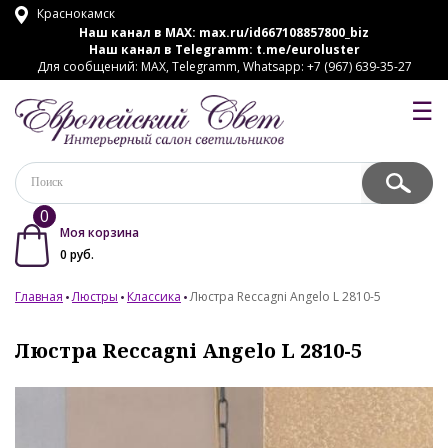
Краснокамск
Наш канал в MAX:
max.ru/id667108857800_biz
Наш канал в Telegramm:
t.me/euroluster
Для сообщений: MAX, Telegramm, Whatsapp: +7 (967) 639-35-27
☰
0
Моя корзина
0
руб.
Главная
Люстры
Классика
Люстра Reccagni Angelo L 2810-5
Люстра Reccagni Angelo L 2810-5