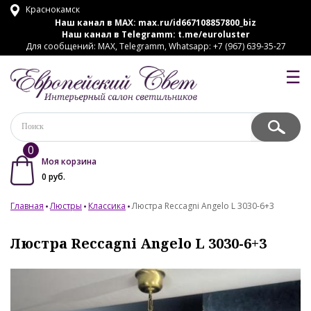
Краснокамск
Наш канал в MAX:
max.ru/id667108857800_biz
Наш канал в Telegramm:
t.me/euroluster
Для сообщений: MAX, Telegramm, Whatsapp: +7 (967) 639-35-27
☰
0
Моя корзина
0
руб.
Главная
Люстры
Классика
Люстра Reccagni Angelo L 3030-6+3
Люстра Reccagni Angelo L 3030-6+3