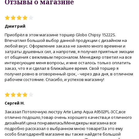
Отзывы о магазине
Дмитрий
Приобрёл в этом магазине торшер Globo Chipsy 15222S.
Впечатлил большой выбор данной продукции с дизайном на
любой вкус. Оформление заказа не заняло много времени и
затраты душевных сил, а напротив, я получил приятные эмоции
от общения с вежливым персоналом. Менеджер ответил на все
интересующие меня вопросы, и мне осталось только оплатить
заказ, что я и сделал в ближайшее время. Свой торшер я
получил ровно в оговоренный срок, - через два дня, в отличном
рабочем состояние. Спасибо, и успехов магазину!
Сергей Н.
Заказал Потолочную люстру Arte Lamp Aqua A9502PL-3CC,все
отлично подошло,товар очень хорошего качества,и отличного
дизайна!И цена понравилась!Менеджеры магазина все
подробно рассказал о выбранном мною товаре!За это ему
особо благодарен!В магазине вы также найдете большой