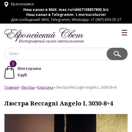
Краснокамск
Наш канал в MAX:
max.ru/id667108857800_biz
Наш канал в Telegramm:
t.me/euroluster
Для сообщений: MAX, Telegramm, Whatsapp: +7 (967) 639-35-27
☰
0
Моя корзина
0
руб.
Главная
Люстры
Классика
Люстра Reccagni Angelo L 3030-8+4
Люстра Reccagni Angelo L 3030-8+4