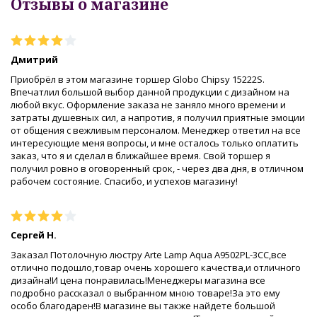
Отзывы о магазине
Дмитрий
Приобрёл в этом магазине торшер Globo Chipsy 15222S.
Впечатлил большой выбор данной продукции с дизайном на
любой вкус. Оформление заказа не заняло много времени и
затраты душевных сил, а напротив, я получил приятные эмоции
от общения с вежливым персоналом. Менеджер ответил на все
интересующие меня вопросы, и мне осталось только оплатить
заказ, что я и сделал в ближайшее время. Свой торшер я
получил ровно в оговоренный срок, - через два дня, в отличном
рабочем состояние. Спасибо, и успехов магазину!
Сергей Н.
Заказал Потолочную люстру Arte Lamp Aqua A9502PL-3CC,все
отлично подошло,товар очень хорошего качества,и отличного
дизайна!И цена понравилась!Менеджеры магазина все
подробно рассказал о выбранном мною товаре!За это ему
особо благодарен!В магазине вы также найдете большой