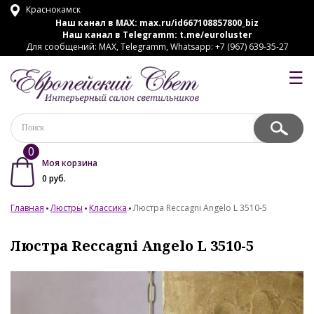
Краснокамск
Наш канал в MAX:
max.ru/id667108857800_biz
Наш канал в Telegramm:
t.me/euroluster
Для сообщений: MAX, Telegramm, Whatsapp: +7 (967) 639-35-27
☰
0
Моя корзина
0
руб.
Главная
Люстры
Классика
Люстра Reccagni Angelo L 3510-5
Люстра Reccagni Angelo L 3510-5