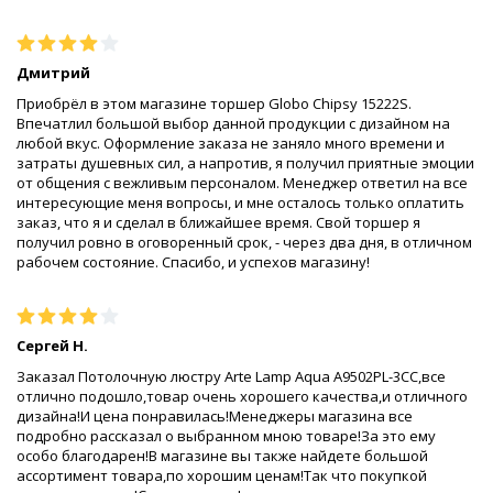
Дмитрий
Приобрёл в этом магазине торшер Globo Chipsy 15222S.
Впечатлил большой выбор данной продукции с дизайном на
любой вкус. Оформление заказа не заняло много времени и
затраты душевных сил, а напротив, я получил приятные эмоции
от общения с вежливым персоналом. Менеджер ответил на все
интересующие меня вопросы, и мне осталось только оплатить
заказ, что я и сделал в ближайшее время. Свой торшер я
получил ровно в оговоренный срок, - через два дня, в отличном
рабочем состояние. Спасибо, и успехов магазину!
Сергей Н.
Заказал Потолочную люстру Arte Lamp Aqua A9502PL-3CC,все
отлично подошло,товар очень хорошего качества,и отличного
дизайна!И цена понравилась!Менеджеры магазина все
подробно рассказал о выбранном мною товаре!За это ему
особо благодарен!В магазине вы также найдете большой
ассортимент товара,по хорошим ценам!Так что покупкой