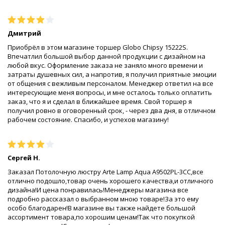
Дмитрий
Приобрёл в этом магазине торшер Globo Chipsy 15222S.
Впечатлил большой выбор данной продукции с дизайном на
любой вкус. Оформление заказа не заняло много времени и
затраты душевных сил, а напротив, я получил приятные эмоции
от общения с вежливым персоналом. Менеджер ответил на все
интересующие меня вопросы, и мне осталось только оплатить
заказ, что я и сделал в ближайшее время. Свой торшер я
получил ровно в оговоренный срок, - через два дня, в отличном
рабочем состояние. Спасибо, и успехов магазину!
Сергей Н.
Заказал Потолочную люстру Arte Lamp Aqua A9502PL-3CC,все
отлично подошло,товар очень хорошего качества,и отличного
дизайна!И цена понравилась!Менеджеры магазина все
подробно рассказал о выбранном мною товаре!За это ему
особо благодарен!В магазине вы также найдете большой
ассортимент товара,по хорошим ценам!Так что покупкой