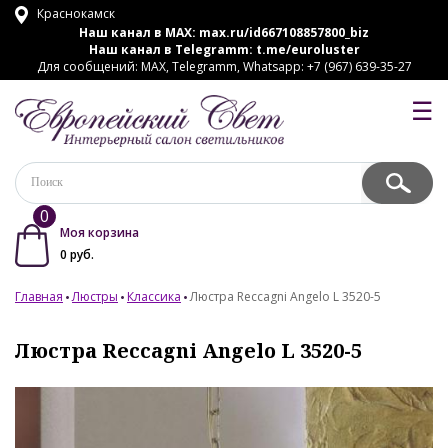
Краснокамск
Наш канал в MAX:
max.ru/id667108857800_biz
Наш канал в Telegramm:
t.me/euroluster
Для сообщений: MAX, Telegramm, Whatsapp: +7 (967) 639-35-27
☰
0
Моя корзина
0
руб.
Главная
Люстры
Классика
Люстра Reccagni Angelo L 3520-5
Люстра Reccagni Angelo L 3520-5