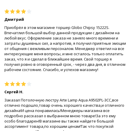
Дмитрий
Приобрёл в этом магазине торшер Globo Chipsy 15222S.
Впечатлил большой выбор данной продукции с дизайном на
любой вкус. Оформление заказа не заняло много времени и
затраты душевных сил, а напротив, я получил приятные эмоции
от общения с вежливым персоналом. Менеджер ответил на все
интересующие меня вопросы, и мне осталось только оплатить
заказ, что я и сделал в ближайшее время. Свой торшер я
получил ровно в оговоренный срок, - через два дня, в отличном
рабочем состояние. Спасибо, и успехов магазину!
Сергей Н.
Заказал Потолочную люстру Arte Lamp Aqua A9502PL-3CC,все
отлично подошло,товар очень хорошего качества,и отличного
дизайна!И цена понравилась!Менеджеры магазина все
подробно рассказал о выбранном мною товаре!За это ему
особо благодарен!В магазине вы также найдете большой
ассортимент товара,по хорошим ценам!Так что покупкой