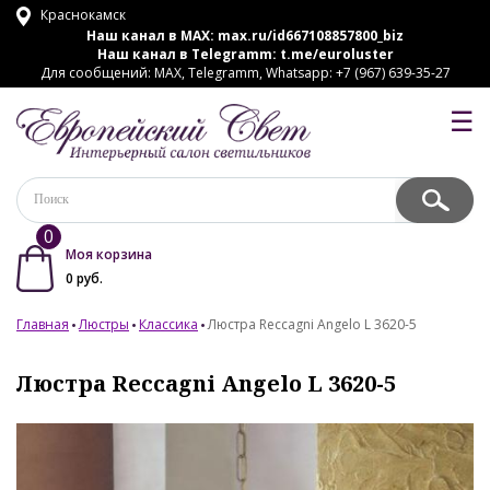
Краснокамск
Наш канал в MAX:
max.ru/id667108857800_biz
Наш канал в Telegramm:
t.me/euroluster
Для сообщений: MAX, Telegramm, Whatsapp: +7 (967) 639-35-27
☰
0
Моя корзина
0
руб.
Главная
Люстры
Классика
Люстра Reccagni Angelo L 3620-5
Люстра Reccagni Angelo L 3620-5