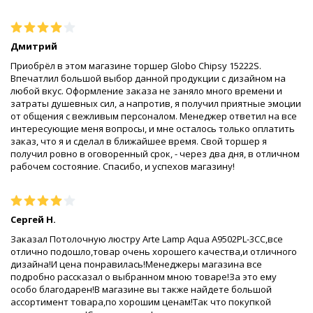
Дмитрий
Приобрёл в этом магазине торшер Globo Chipsy 15222S.
Впечатлил большой выбор данной продукции с дизайном на
любой вкус. Оформление заказа не заняло много времени и
затраты душевных сил, а напротив, я получил приятные эмоции
от общения с вежливым персоналом. Менеджер ответил на все
интересующие меня вопросы, и мне осталось только оплатить
заказ, что я и сделал в ближайшее время. Свой торшер я
получил ровно в оговоренный срок, - через два дня, в отличном
рабочем состояние. Спасибо, и успехов магазину!
Сергей Н.
Заказал Потолочную люстру Arte Lamp Aqua A9502PL-3CC,все
отлично подошло,товар очень хорошего качества,и отличного
дизайна!И цена понравилась!Менеджеры магазина все
подробно рассказал о выбранном мною товаре!За это ему
особо благодарен!В магазине вы также найдете большой
ассортимент товара,по хорошим ценам!Так что покупкой