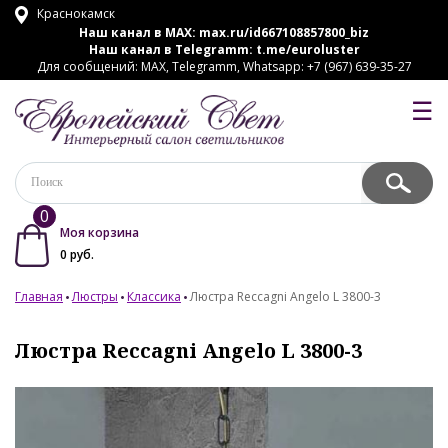
Краснокамск
Наш канал в MAX:
max.ru/id667108857800_biz
Наш канал в Telegramm:
t.me/euroluster
Для сообщений: MAX, Telegramm, Whatsapp: +7 (967) 639-35-27
☰
0
Моя корзина
0
руб.
Главная
Люстры
Классика
Люстра Reccagni Angelo L 3800-3
Люстра Reccagni Angelo L 3800-3