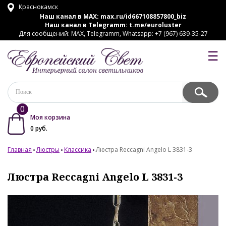
Краснокамск
Наш канал в MAX:
max.ru/id667108857800_biz
Наш канал в Telegramm:
t.me/euroluster
Для сообщений: MAX, Telegramm, Whatsapp: +7 (967) 639-35-27
☰
0
Моя корзина
0
руб.
Главная
Люстры
Классика
Люстра Reccagni Angelo L 3831-3
Люстра Reccagni Angelo L 3831-3