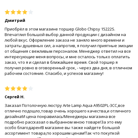
Дмитрий
Приобрёл в этом магазине торшер Globo Chipsy 15222S.
Впечатлил большой выбор данной продукции с дизайном на
любой вкус. Оформление заказа не заняло много времени и
затраты душевных сил, а напротив, я получил приятные эмоции
от общения с вежливым персоналом. Менеджер ответил на все
интересующие меня вопросы, и мне осталось только оплатить
заказ, что я и сделал в ближайшее время. Свой торшер я
получил ровно в оговоренный срок, - через два дня, в отличном
рабочем состояние. Спасибо, и успехов магазину!
Сергей Н.
Заказал Потолочную люстру Arte Lamp Aqua A9502PL-3CC,все
отлично подошло,товар очень хорошего качества,и отличного
дизайна!И цена понравилась!Менеджеры магазина все
подробно рассказал о выбранном мною товаре!За это ему
особо благодарен!В магазине вы также найдете большой
ассортимент товара,по хорошим ценам!Так что покупкой