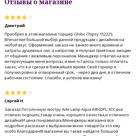
Отзывы о магазине
Дмитрий
Приобрёл в этом магазине торшер Globo Chipsy 15222S.
Впечатлил большой выбор данной продукции с дизайном на
любой вкус. Оформление заказа не заняло много времени и
затраты душевных сил, а напротив, я получил приятные эмоции
от общения с вежливым персоналом. Менеджер ответил на все
интересующие меня вопросы, и мне осталось только оплатить
заказ, что я и сделал в ближайшее время. Свой торшер я
получил ровно в оговоренный срок, - через два дня, в отличном
рабочем состояние. Спасибо, и успехов магазину!
Сергей Н.
Заказал Потолочную люстру Arte Lamp Aqua A9502PL-3CC,все
отлично подошло,товар очень хорошего качества,и отличного
дизайна!И цена понравилась!Менеджеры магазина все
подробно рассказал о выбранном мною товаре!За это ему
особо благодарен!В магазине вы также найдете большой