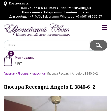
Краснокамск
Наш канал в MAX:
max.ru/id667108857800_biz
Наш канал в Telegramm:
t.me/euroluster
Для сообщений: MAX, Telegramm, Whatsapp: +7 (967) 639-35-27
☰
0
Моя корзина
0
руб.
Главная
Люстры
Классика
Люстра Reccagni Angelo L 3840-6+2
Люстра Reccagni Angelo L 3840-6+2