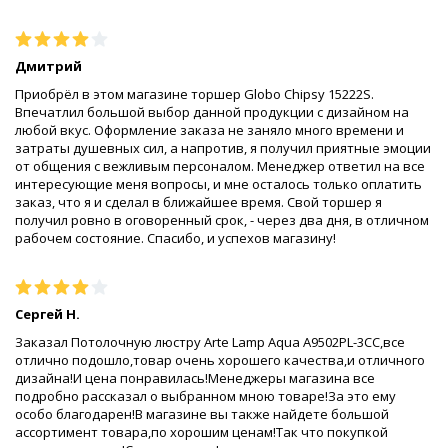
Дмитрий
Приобрёл в этом магазине торшер Globo Chipsy 15222S.
Впечатлил большой выбор данной продукции с дизайном на
любой вкус. Оформление заказа не заняло много времени и
затраты душевных сил, а напротив, я получил приятные эмоции
от общения с вежливым персоналом. Менеджер ответил на все
интересующие меня вопросы, и мне осталось только оплатить
заказ, что я и сделал в ближайшее время. Свой торшер я
получил ровно в оговоренный срок, - через два дня, в отличном
рабочем состояние. Спасибо, и успехов магазину!
Сергей Н.
Заказал Потолочную люстру Arte Lamp Aqua A9502PL-3CC,все
отлично подошло,товар очень хорошего качества,и отличного
дизайна!И цена понравилась!Менеджеры магазина все
подробно рассказал о выбранном мною товаре!За это ему
особо благодарен!В магазине вы также найдете большой
ассортимент товара,по хорошим ценам!Так что покупкой