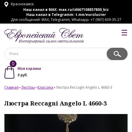
Краснокамск
Наш канал в MAX:
max.ru/id667108857800_biz
Наш канал в Telegramm:
t.me/euroluster
Для сообщений: MAX, Telegramm, Whatsapp: +7 (967) 639-35-27
☰
0
Моя корзина
0
руб.
Главная
Люстры
Классика
Люстра Reccagni Angelo L 4660-3
Люстра Reccagni Angelo L 4660-3