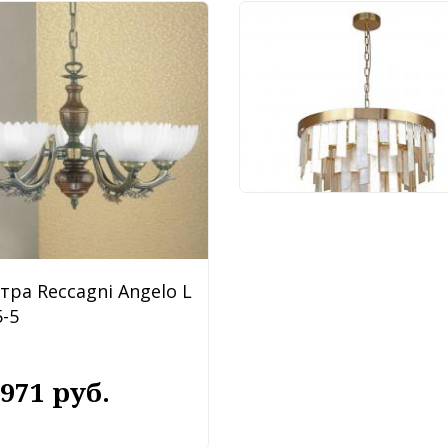
Люстра Favourite Shal
4199-10P
88 920 руб.
тра Reccagni Angelo L
-5
 971 руб.