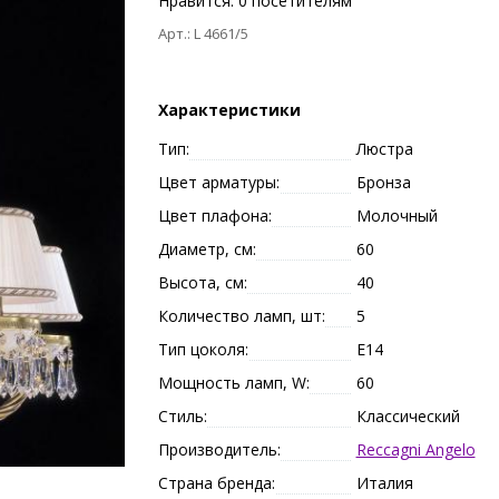
Нравится:
0
посетителям
Арт.: L 4661/5
Характеристики
Тип:
Люстра
Цвет арматуры:
Бронза
Цвет плафона:
Молочный
Диаметр, см:
60
Высота, см:
40
Количество ламп, шт:
5
Тип цоколя:
E14
Мощность ламп, W:
60
Стиль:
Классический
Производитель:
Reccagni Angelo
Страна бренда:
Италия