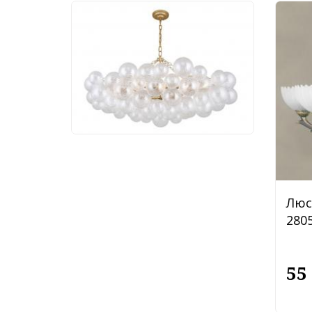
Люстра Favourite
Multibulla 4202-10P
113 760 руб.
Люс
2805
55