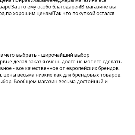
 цена понравилась!Менеджеры магазина все
аре!За это ему особо благодарен!В магазине вы
а,по хорошим ценам!Так что покупкой остался
из чего выбрать - широчайший выбор
вые делал заказ я очень долго не мог его сделать
авное - все качественное от европейских брендов.
и, цены весьма низкие как для брендовых товаров.
выбор. Вообщем магазин весьма достойный и