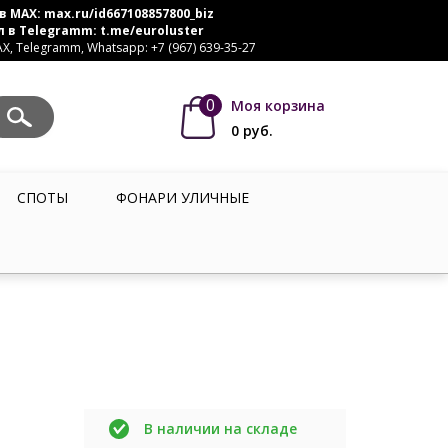
в MAX:
max.ru/id667108857800_biz
л в Telegramm:
t.me/euroluster
, Telegramm, Whatsapp: +7 (967) 639-35-27
0
Моя корзина
0
руб.
СПОТЫ
ФОНАРИ УЛИЧНЫЕ
В наличии на складе