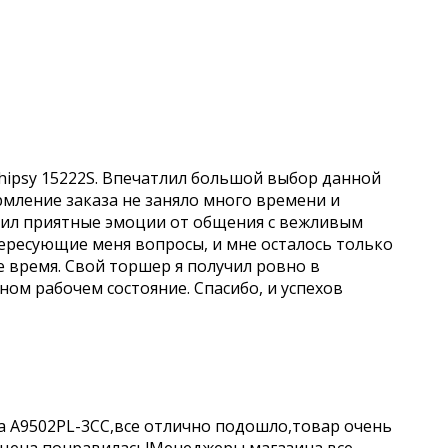
hipsy 15222S. Впечатлил большой выбор данной
рмление заказа не заняло много времени и
учил приятные эмоции от общения с вежливым
ересующие меня вопросы, и мне осталось только
е время. Свой торшер я получил ровно в
чном рабочем состояние. Спасибо, и успехов
a A9502PL-3CC,все отлично подошло,товар очень