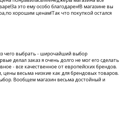
 цена понравилась!Менеджеры магазина все
аре!За это ему особо благодарен!В магазине вы
а,по хорошим ценам!Так что покупкой остался
из чего выбрать - широчайший выбор
вые делал заказ я очень долго не мог его сделать
авное - все качественное от европейских брендов.
и, цены весьма низкие как для брендовых товаров.
выбор. Вообщем магазин весьма достойный и