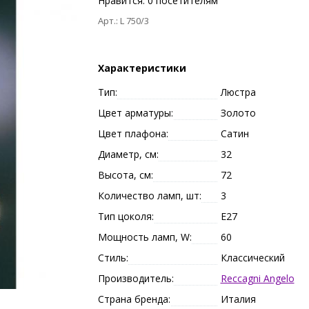
Нравится:
0
посетителям
Арт.: L 750/3
Характеристики
Тип:
Люстра
Цвет арматуры:
Золото
Цвет плафона:
Сатин
Диаметр, см:
32
Высота, см:
72
Количество ламп, шт:
3
Тип цоколя:
E27
Мощность ламп, W:
60
Стиль:
Классический
Производитель:
Reccagni Angelo
Страна бренда:
Италия