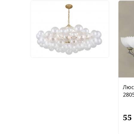
Люстра Favourite
Multibulla 4202-10P
113 760 руб.
Люс
2805
55