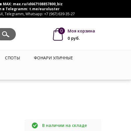
в MAX:
max.ru/id667108857800_biz
л в Telegramm:
t.me/euroluster
, Telegramm, Whatsapp: +7 (967) 639-35-27
0
Моя корзина
0
руб.
СПОТЫ
ФОНАРИ УЛИЧНЫЕ
В наличии на складе