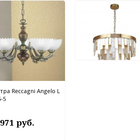
Люстра Favourite Shal
4199-10P
88 920 руб.
тра Reccagni Angelo L
-5
 971 руб.