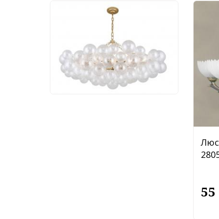
Люстра Favourite
Multibulla 4202-10P
113 760 руб.
Люс
2805
55