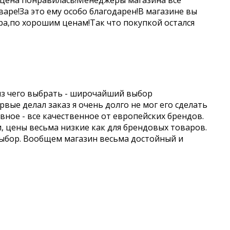
 цена понравилась!Менеджеры магазина все
аре!За это ему особо благодарен!В магазине вы
а,по хорошим ценам!Так что покупкой остался
из чего выбрать - широчайший выбор
вые делал заказ я очень долго не мог его сделать
авное - все качественное от европейских брендов.
и, цены весьма низкие как для брендовых товаров.
выбор. Вообщем магазин весьма достойный и