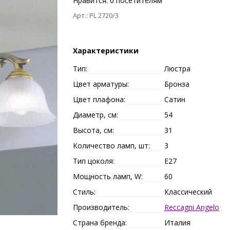
Нравится:
0
посетителям
Арт.: PL 2720/3
Характеристики
Тип:
Люстра
Цвет арматуры:
Бронза
Цвет плафона:
Сатин
Диаметр, см:
54
Высота, см:
31
Количество ламп, шт:
3
Тип цоколя:
E27
Мощность ламп, W:
60
Стиль:
Классический
Производитель:
Reccagni Angelo
Страна бренда:
Италия