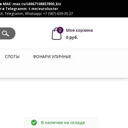
в MAX:
max.ru/id667108857800_biz
л в Telegramm:
t.me/euroluster
, Telegramm, Whatsapp: +7 (967) 639-35-27
0
Моя корзина
0
руб.
СПОТЫ
ФОНАРИ УЛИЧНЫЕ
В наличии на складе