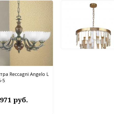
Люстра Favourite Shal
4199-10P
88 920 руб.
тра Reccagni Angelo L
-5
 971 руб.