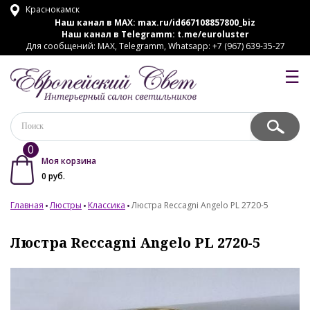
Краснокамск
Наш канал в MAX:
max.ru/id667108857800_biz
Наш канал в Telegramm:
t.me/euroluster
Для сообщений: MAX, Telegramm, Whatsapp: +7 (967) 639-35-27
☰
0
Моя корзина
0
руб.
Главная
Люстры
Классика
Люстра Reccagni Angelo PL 2720-5
Люстра Reccagni Angelo PL 2720-5