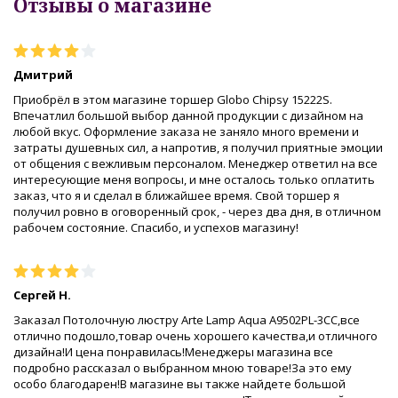
Отзывы о магазине
Дмитрий
Приобрёл в этом магазине торшер Globo Chipsy 15222S.
Впечатлил большой выбор данной продукции с дизайном на
любой вкус. Оформление заказа не заняло много времени и
затраты душевных сил, а напротив, я получил приятные эмоции
от общения с вежливым персоналом. Менеджер ответил на все
интересующие меня вопросы, и мне осталось только оплатить
заказ, что я и сделал в ближайшее время. Свой торшер я
получил ровно в оговоренный срок, - через два дня, в отличном
рабочем состояние. Спасибо, и успехов магазину!
Сергей Н.
Заказал Потолочную люстру Arte Lamp Aqua A9502PL-3CC,все
отлично подошло,товар очень хорошего качества,и отличного
дизайна!И цена понравилась!Менеджеры магазина все
подробно рассказал о выбранном мною товаре!За это ему
особо благодарен!В магазине вы также найдете большой