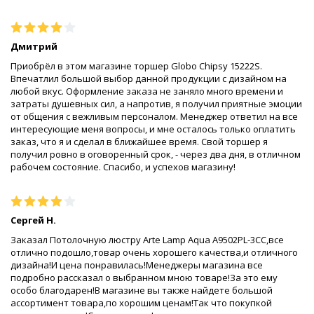
Дмитрий
Приобрёл в этом магазине торшер Globo Chipsy 15222S.
Впечатлил большой выбор данной продукции с дизайном на
любой вкус. Оформление заказа не заняло много времени и
затраты душевных сил, а напротив, я получил приятные эмоции
от общения с вежливым персоналом. Менеджер ответил на все
интересующие меня вопросы, и мне осталось только оплатить
заказ, что я и сделал в ближайшее время. Свой торшер я
получил ровно в оговоренный срок, - через два дня, в отличном
рабочем состояние. Спасибо, и успехов магазину!
Сергей Н.
Заказал Потолочную люстру Arte Lamp Aqua A9502PL-3CC,все
отлично подошло,товар очень хорошего качества,и отличного
дизайна!И цена понравилась!Менеджеры магазина все
подробно рассказал о выбранном мною товаре!За это ему
особо благодарен!В магазине вы также найдете большой
ассортимент товара,по хорошим ценам!Так что покупкой