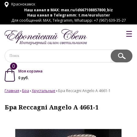
Краснокамск
Наш канал в MAX:
max.ru/id667108857800_biz
Наш канал в Telegramm:
t.me/euroluster
Для сообщений: MAX, Telegramm, Whatsapp: +7 (967) 639-35-27
☰
0
Моя корзина
0
руб.
Главная
Бра
Хрустальные
Бра Reccagni Angelo A 4661-1
Бра Reccagni Angelo A 4661-1