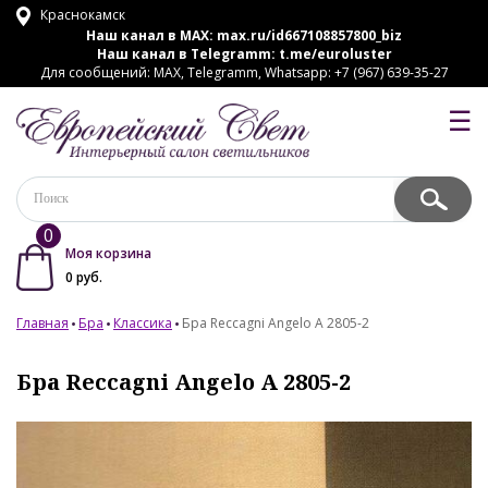
Краснокамск
Наш канал в MAX:
max.ru/id667108857800_biz
Наш канал в Telegramm:
t.me/euroluster
Для сообщений: MAX, Telegramm, Whatsapp: +7 (967) 639-35-27
☰
0
Моя корзина
0
руб.
Главная
Бра
Классика
Бра Reccagni Angelo A 2805-2
Бра Reccagni Angelo A 2805-2