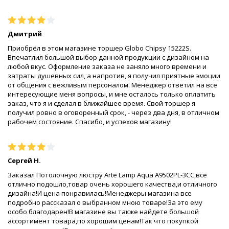
Дмитрий
Приобрёл в этом магазине торшер Globo Chipsy 15222S.
Впечатлил большой выбор данной продукции с дизайном на
любой вкус. Оформление заказа не заняло много времени и
затраты душевных сил, а напротив, я получил приятные эмоции
от общения с вежливым персоналом. Менеджер ответил на все
интересующие меня вопросы, и мне осталось только оплатить
заказ, что я и сделал в ближайшее время. Свой торшер я
получил ровно в оговоренный срок, - через два дня, в отличном
рабочем состояние. Спасибо, и успехов магазину!
Сергей Н.
Заказал Потолочную люстру Arte Lamp Aqua A9502PL-3CC,все
отлично подошло,товар очень хорошего качества,и отличного
дизайна!И цена понравилась!Менеджеры магазина все
подробно рассказал о выбранном мною товаре!За это ему
особо благодарен!В магазине вы также найдете большой
ассортимент товара,по хорошим ценам!Так что покупкой