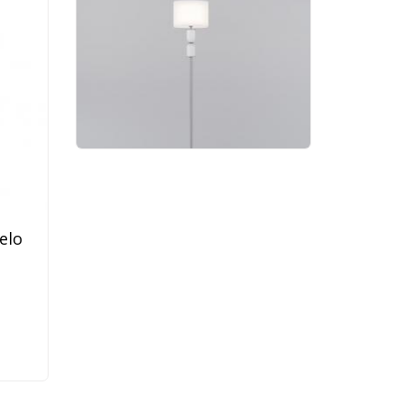
Торшер Eurosvet Caprera
01154/1 никель
13 200 руб.
elo