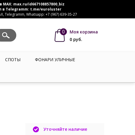
в MAX:
max.ru/id667108857800_biz
л в Telegramm:
t.me/euroluster
, Telegramm, Whatsapp: +7 (967) 639-35-27
0
Моя корзина
0
руб.
СПОТЫ
ФОНАРИ УЛИЧНЫЕ
Уточняйте наличие