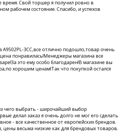
е время. Свой торшер я получил ровно в
чном рабочем состояние. Спасибо, и успехов
a A9502PL-3CC,все отлично подошло,товар очень
 цена понравилась!Менеджеры магазина все
аре!За это ему особо благодарен!В магазине вы
а,по хорошим ценам!Так что покупкой остался
из чего выбрать - широчайший выбор
вые делал заказ я очень долго не мог его сделать
авное - все качественное от европейских брендов.
и, цены весьма низкие как для брендовых товаров.