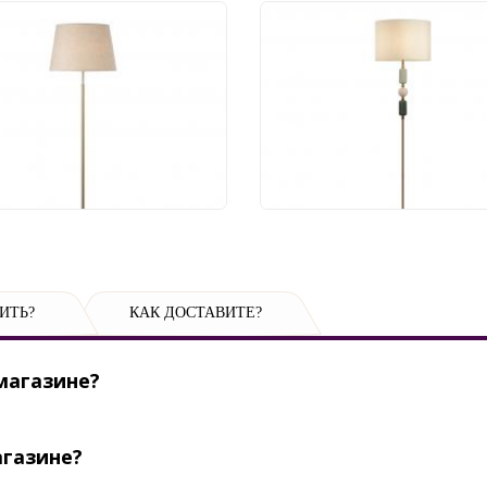
шер Freya Butler
Торшер Odeon Light
057FL-01BG
Candy 4861/1F
 880 руб.
30 627 руб.
ИТЬ?
КАК ДОСТАВИТЕ?
магазине?
агазине?