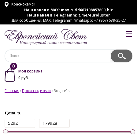
Краснокамск
Наш канал в MAX:
max.ru/id667108857800_biz
Наш канал в Telegramm:
t.me/euroluster
Для сообщений: MAX, Telegramm, Whatsapp: +7 (967) 639-35-27
☰
0
Моя корзина
0
руб.
Главная
Производители
Bogate"s
Цена, р.
-