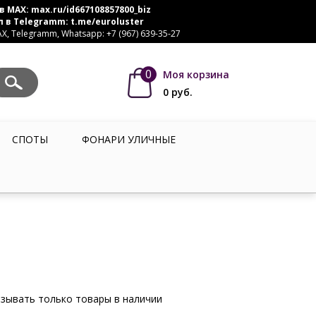
в MAX:
max.ru/id667108857800_biz
л в Telegramm:
t.me/euroluster
, Telegramm, Whatsapp: +7 (967) 639-35-27
0
Моя корзина
0
руб.
СПОТЫ
ФОНАРИ УЛИЧНЫЕ
зывать только товары в наличии