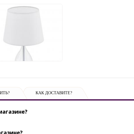
тольный светильник
 Rineiro 94682
100 руб.
ИТЬ?
КАК ДОСТАВИТЕ?
магазине?
агазине?