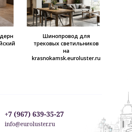
одерн
Шинопровод для
йский
трековых светильников
на
krasnokamsk.euroluster.ru
+7 (967) 639-35-27
info@euroluster.ru