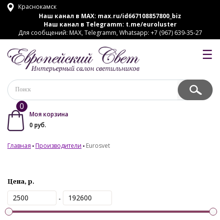
Краснокамск
Наш канал в MAX:
max.ru/id667108857800_biz
Наш канал в Telegramm:
t.me/euroluster
Для сообщений: MAX, Telegramm, Whatsapp: +7 (967) 639-35-27
☰
0
Моя корзина
0
руб.
Главная
Производители
Eurosvet
Цена, р.
-