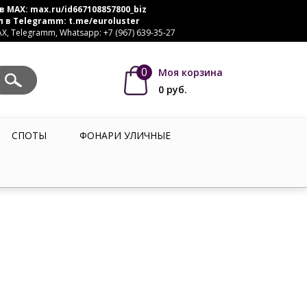
в MAX:
max.ru/id667108857800_biz
л в Telegramm:
t.me/euroluster
, Telegramm, Whatsapp: +7 (967) 639-35-27
0
Моя корзина
0
руб.
СПОТЫ
ФОНАРИ УЛИЧНЫЕ