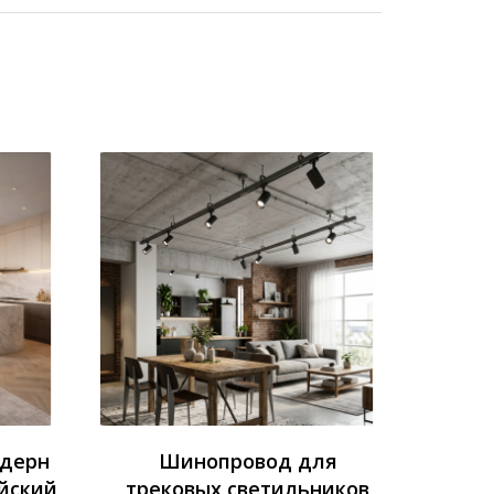
одерн
Шинопровод для
йский
трековых светильников