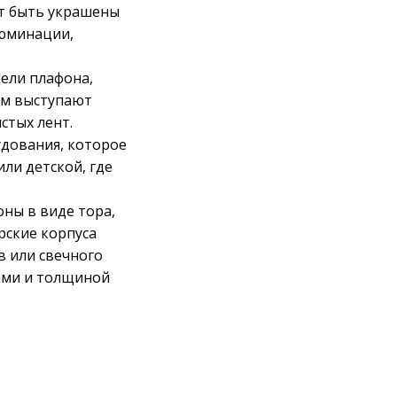
т быть украшены
люминации,
ели плафона,
ем выступают
стых лент.
удования, которое
ли детской, где
ны в виде тора,
рские корпуса
в или свечного
ами и толщиной