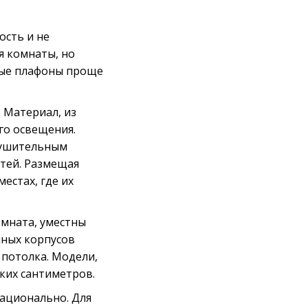
сть и не
я комнаты, но
тые плафоны проще
 Материал, из
го освещения.
нушительным
стей. Размещая
естах, где их
омната, уместны
нных корпусов
потолка. Модели,
ких сантиметров.
рационально. Для