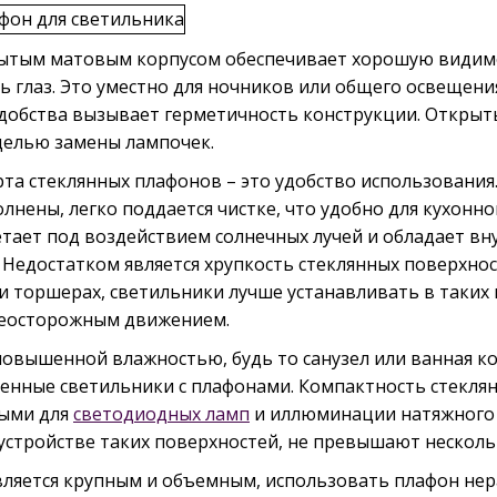
рытым матовым корпусом обеспечивает хорошую видимо
ь глаз. Это уместно для ночников или общего освещени
добства вызывает герметичность конструкции. Откры
целью замены лампочек.
та стеклянных плафонов – это удобство использования.
лнены, легко поддается чистке, что удобно для кухонно
етает под воздействием солнечных лучей и обладает в
 Недостатком является хрупкость стеклянных поверхно
и торшерах, светильники лучше устанавливать в таких м
неосторожным движением.
овышенной влажностью, будь то санузел или ванная к
енные светильники с плафонами. Компактность стекля
ными для
светодиодных ламп
и иллюминации натяжного 
стройстве таких поверхностей, не превышают несколь
вляется крупным и объемным, использовать плафон не