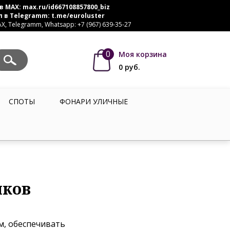
в MAX:
max.ru/id667108857800_biz
л в Telegramm:
t.me/euroluster
, Telegramm, Whatsapp: +7 (967) 639-35-27
0
Моя корзина
0
руб.
СПОТЫ
ФОНАРИ УЛИЧНЫЕ
иков
, обеспечивать