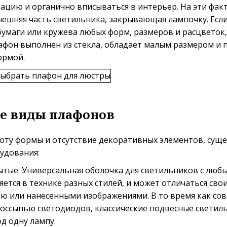
цию и органично вписываться в интерьер. На эти фак
нешняя часть светильника, закрывающая лампочку. Есл
бумаги или кружева любых форм, размеров и расцветок
фон выполнен из стекла, обладает малым размером и 
ормой.
е виды плафонов
оту формы и отсутствие декоративных элементов, суще
удования:
ытые. Универсальная оболочка для светильников с люб
яется в технике разных стилей, и может отличаться св
ю или нанесенными изображениями. В то время как с
оссыпью светодиодов, классические подвесные светил
д одну лампу.