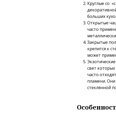
Круглые со «
декоративной
больших кухо
Открытые чаш
часто примен
металлически
Закрытые пол
крепится к ст
может примен
Экзотические
свет которых 
часто отходя
пламени. Они
стеклянной п
Особенност