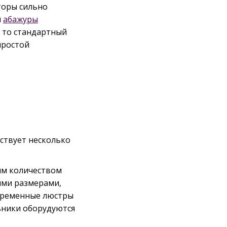
торы сильно
и
абажуры
, то стандартный
простой
ствует несколько
ым количеством
оими размерами,
овременные люстры
ьники оборудуются