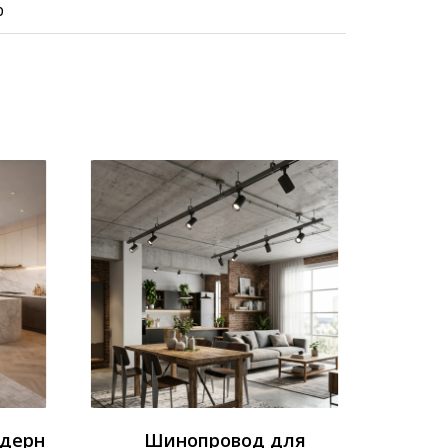
р
одерн
Шинопровод для