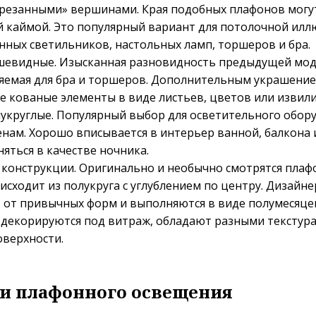
срезанными» вершинами. Края подобных плафонов могу
 каймой. Это популярный вариант для потолочной ил
нных светильников, настольных ламп, торшеров и бра.
евидные. Изысканная разновидность предыдущей мод
яемая для бра и торшеров. Дополнительным украшени
е кованые элементы в виде листьев, цветов или извили
укруглые. Популярный выбор для осветительного обор
енам. Хорошо вписывается в интерьер ванной, балкона и
яться в качестве ночника.
 конструкции. Оригинально и необычно смотрятся плафо
исходит из полукруга с углублением по центру. Дизайне
т от привычных форм и выполняются в виде полумесяце
 декорируются под витраж, обладают разными текстур
оверхности.
и плафонного освещения