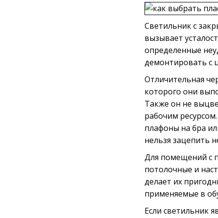
Светильник с зак
вызывает усталост
определенные неу
демонтировать с 
Отличительная чер
которого они выпо
Также он не выцв
рабочим ресурсом.
плафоны на бра ил
нельзя зацепить 
Для помещений с п
потолочные и наст
делает их пригод
применяемые в обу
Если светильник я