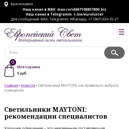
Краснокамск
Наш канал в MAX:
max.ru/id667108857800_biz
Наш канал в Telegramm:
t.me/euroluster
Для сообщений: MAX, Telegramm, Whatsapp: +7 (967) 639-35-27
☰
0
Моя корзина
0
руб.
Главная
Новости
Светильники MAYTONI: как правильно выбрать
освещение
Светильники MAYTONI:
рекомендации специалистов
Хорошее освещение – это неизменная составляющая