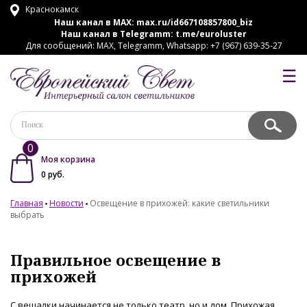
Краснокамск
Наш канал в MAX:
max.ru/id667108857800_biz
Наш канал в Telegramm:
t.me/euroluster
Для сообщений: MAX, Telegramm, Whatsapp: +7 (967) 639-35-27
☰
0
Моя корзина
0
руб.
Главная
Новости
Освещение в прихожей: какие светильники
выбрать
Правильное освещение в
прихожей
С вешалки начинается не только театр, но и дом. Прихожая