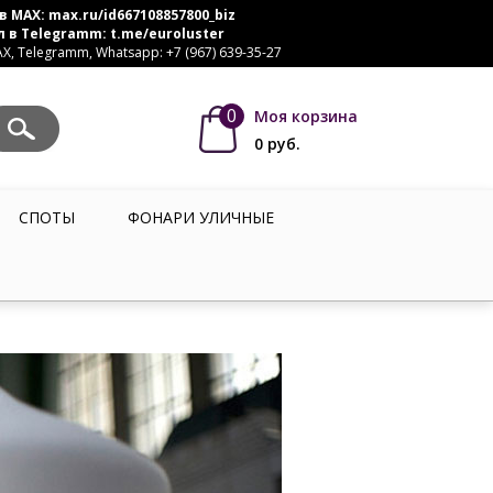
в MAX:
max.ru/id667108857800_biz
л в Telegramm:
t.me/euroluster
, Telegramm, Whatsapp: +7 (967) 639-35-27
0
Моя корзина
0
руб.
СПОТЫ
ФОНАРИ УЛИЧНЫЕ