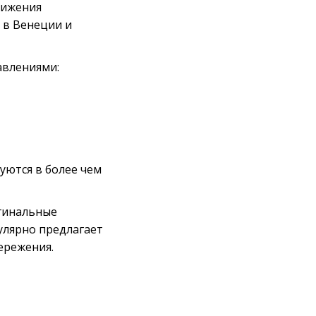
тижения
 в Венеции и
авлениями:
уются в более чем
гинальные
гулярно предлагает
ережения.