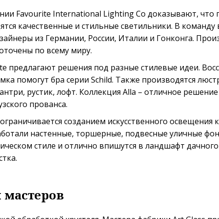
ии Favourite International Lighting Co доказывают, чт
тся качественные и стильные светильники. В команду 
зайнеры из Германии, России, Италии и Гонконга. Про
оточены по всему миру.
te предлагают решения под разные стилевые идеи. Вос
мка помогут бра серии Schild. Также производятся люстр
кантри, рустик, лофт. Коллекция Alla – отличное решен
зского прованса.
е ограничивается созданием искусственного освещения к
аботали настенные, торшерные, подвесные уличные фон
ическом стиле и отлично впишутся в ландшафт дачного
стка.
 мастеров