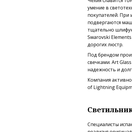
Чехия славится то
умение в светотех
покупателей. При 
подвергаются маши
тщательно шлифуют
Swarovski Element
дорогих люстр.
Под брендом произ
свечками. Art Gla
надежность и долг
Компания активно у
of Lightning Equipm
Светильник
Специалисты испан
реализуя оригинал