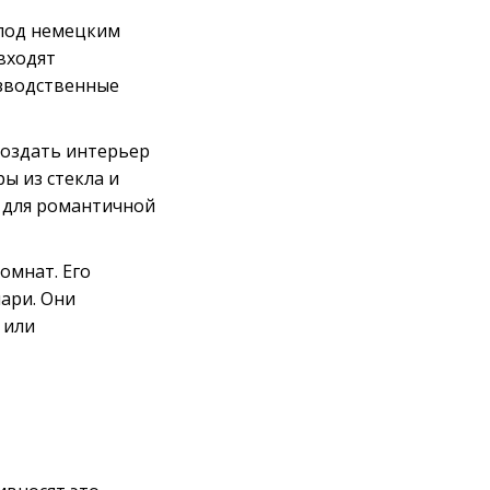
о под немецким
входят
изводственные
создать интерьер
ы из стекла и
ие для романтичной
омнат. Его
ари. Они
 или