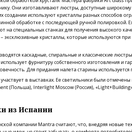
нкой обработкой хрусталя. Мастера фабрики Art Glass пр
нику. Они изготавливают люстры, доступные широкому 
их создании используют кристаллы разных способов огран
нной обработке с последующей ручной полировкой. Excl
 на специальных станках для получения высокого каче
s – эксклюзивные кристаллы, которые используются при
водятся каскадные, спиральные и классические люстры
ss использует фурнитуру собственного изготовления и га
овечность. Для придания налета старины используется
частвует в выставках. Ее светильники были отмечены в 
ent (Польша), Interlight Moscow (Россия), «Light+Building
и из Испании
ской компании Mantra считают, что, внедряя новые те
ьные идеи, не стоит забывать о комфорте потребителе