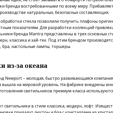
ки бренда востребованными по всему миру. Прибавляет
роизводстве натуральных, безопасных составляющих.
 обработки стекла позволили получить плафоны ориги
стным показателям. Для разработки коллекций привлек
ьники бренда Mantra представлены в трех основных ст
ерн, классика и хай-тек. Под этим брендом производят
 бра, настольные лампы, торшеры.
и из-за океана
д Newport – молодая, быстро развивающаяся компания.
а вышла на мировой уровень. На фабрике внедрены и
зготовления светильников премиум-класса используютс
т светильники в стиле классика, модерн, лофт. Изящес
новке придадут люстры и бра с кристаллами из хрустал