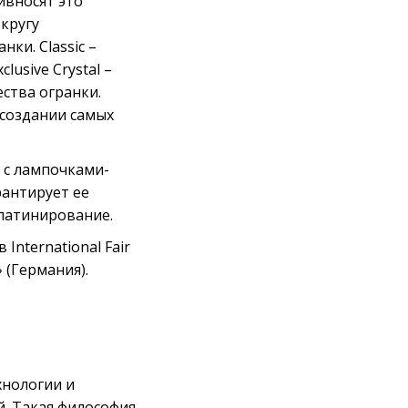
ивносят это
кругу
ки. Classic –
usive Crystal –
ства огранки.
 создании самых
 с лампочками-
рантирует ее
 патинирование.
International Fair
» (Германия).
хнологии и
й. Такая философия