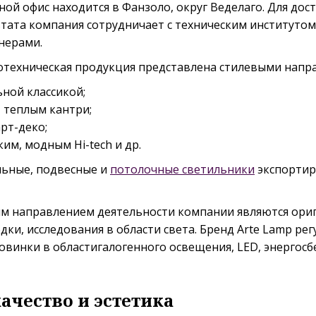
ной офис находится в Фанзоло, округ Веделаго. Для дос
тата компания сотрудничает с техническим институтом
нерами.
отехническая продукция представлена стилевыми напр
ьной классикой;
 теплым кантри;
рт-деко;
им, модным Hi-tech и др.
льные, подвесные и
потолочные светильники
экспортир
 направлением деятельности компании являются ори
дки, исследования в области света. Бренд Arte Lamp ре
овинки в областигалогенного освещения, LED, энергосб
ачество и эстетика