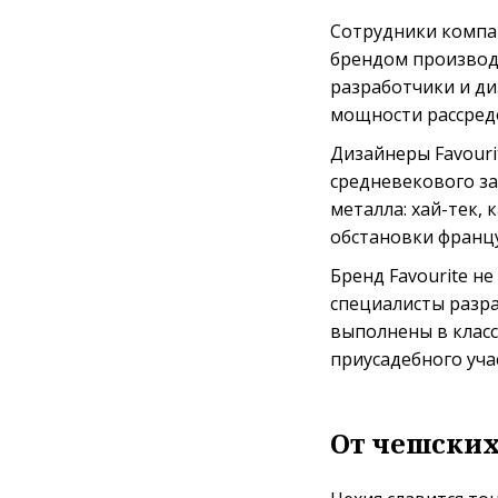
Сотрудники компан
брендом производя
разработчики и ди
мощности рассред
Дизайнеры Favouri
средневекового за
металла: хай-тек, 
обстановки францу
Бренд Favourite н
специалисты разр
выполнены в класс
приусадебного уча
От чешских