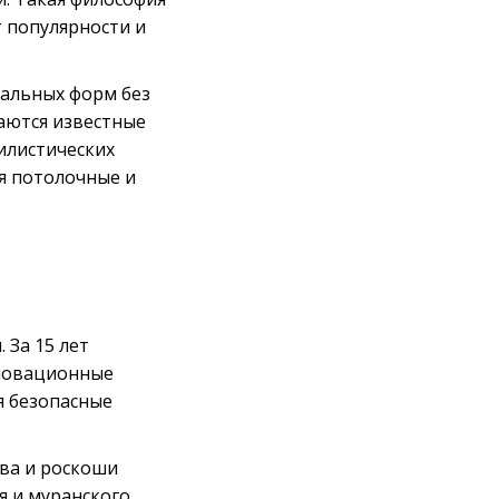
 популярности и
нальных форм без
аются известные
илистических
ся потолочные и
 За 15 лет
нновационные
я безопасные
тва и роскоши
я и муранского