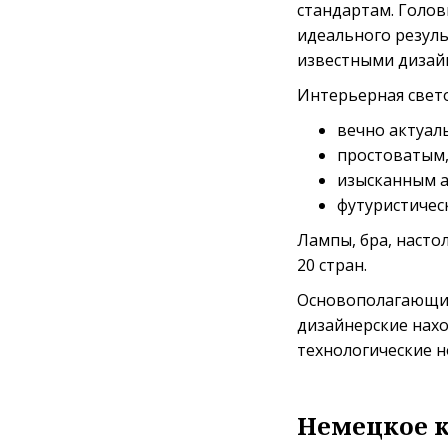
стандартам. Голов
идеального резуль
известными дизай
Интерьерная свет
вечно актуал
простоватым,
изысканным а
футуристическ
Лампы, бра, насто
20 стран.
Основополагающим
дизайнерские нахо
технологические н
Немецкое к