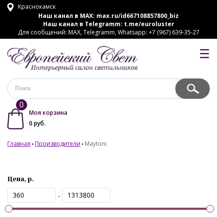
Краснокамск
Наш канал в MAX:
max.ru/id667108857800_biz
Наш канал в Telegramm:
t.me/euroluster
Для сообщений: MAX, Telegramm, Whatsapp: +7 (967) 639-35-27
☰
0
Моя корзина
0
руб.
Главная
Производители
Maytoni
Цена, р.
-