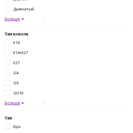
Дымчатый
Больше
Тип цоколя
E14
E14+E27
E27
G4
G9
GU10
Больше
Тип
Бра