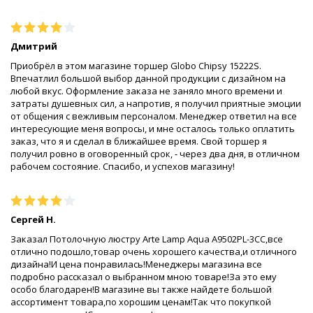
Дмитрий
Приобрёл в этом магазине торшер Globo Chipsy 15222S.
Впечатлил большой выбор данной продукции с дизайном на
любой вкус. Оформление заказа не заняло много времени и
затраты душевных сил, а напротив, я получил приятные эмоции
от общения с вежливым персоналом. Менеджер ответил на все
интересующие меня вопросы, и мне осталось только оплатить
заказ, что я и сделал в ближайшее время. Свой торшер я
получил ровно в оговоренный срок, - через два дня, в отличном
рабочем состояние. Спасибо, и успехов магазину!
Сергей Н.
Заказал Потолочную люстру Arte Lamp Aqua A9502PL-3CC,все
отлично подошло,товар очень хорошего качества,и отличного
дизайна!И цена понравилась!Менеджеры магазина все
подробно рассказал о выбранном мною товаре!За это ему
особо благодарен!В магазине вы также найдете большой
ассортимент товара,по хорошим ценам!Так что покупкой