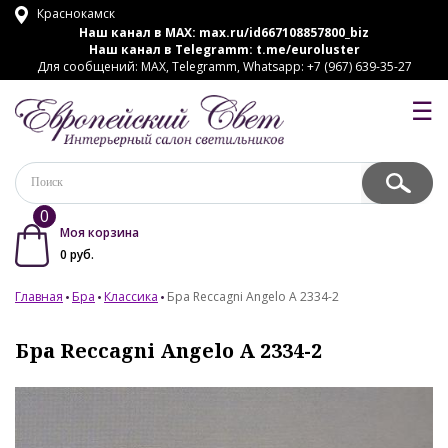
Краснокамск
Наш канал в MAX:
max.ru/id667108857800_biz
Наш канал в Telegramm:
t.me/euroluster
Для сообщений: MAX, Telegramm, Whatsapp: +7 (967) 639-35-27
☰
0
Моя корзина
0
руб.
Главная
Бра
Классика
Бра Reccagni Angelo A 2334-2
Бра Reccagni Angelo A 2334-2