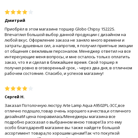
Дмитрий
Приобрёл в этом магазине торшер Globo Chipsy 15222S.
Впечатлил большой выбор данной продукции с дизайном на
любой вкус. Оформление заказа не заняло много времени и
затраты душевных сил, а напротив, я получил приятные эмоции
от общения с вежливым персоналом. Менеджер ответил на все
интересующие меня вопросы, и мне осталось только оплатить
заказ, что я и сделал в ближайшее время. Свой торшер я
получил ровно в оговоренный срок, - через два дня, в отличном
рабочем состояние. Спасибо, и успехов магазину!
Сергей Н.
Заказал Потолочную люстру Arte Lamp Aqua A9502PL-3CC,все
отлично подошло,товар очень хорошего качества,и отличного
дизайна!И цена понравилась!Менеджеры магазина все
подробно рассказал о выбранном мною товаре!За это ему
особо благодарен!В магазине вы также найдете большой
ассортимент товара,по хорошим ценам!Так что покупкой