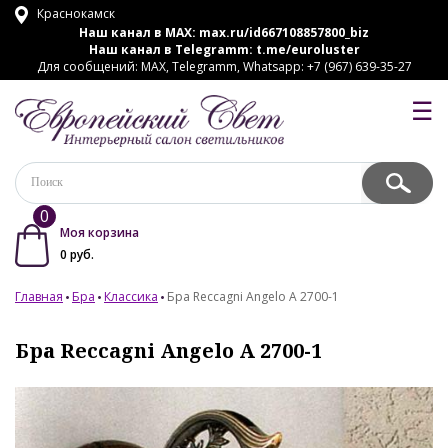
Краснокамск
Наш канал в MAX:
max.ru/id667108857800_biz
Наш канал в Telegramm:
t.me/euroluster
Для сообщений: MAX, Telegramm, Whatsapp: +7 (967) 639-35-27
☰
0
Моя корзина
0
руб.
Главная
Бра
Классика
Бра Reccagni Angelo A 2700-1
Бра Reccagni Angelo A 2700-1