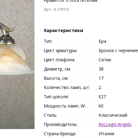
Нравится:
0
посетителям
Арт.: A 2701/2
Характеристики
Тип:
Бра
Цвет арматуры:
Бронза с чернени
Цвет плафона:
Сатин
Диаметр, см:
38
Высота, см:
17
Количество ламп, шт:
2
Тип цоколя:
E27
Мощность ламп, W:
60
Стиль:
Классический
Производитель:
Reccagni Angelo
Страна бренда:
Италия