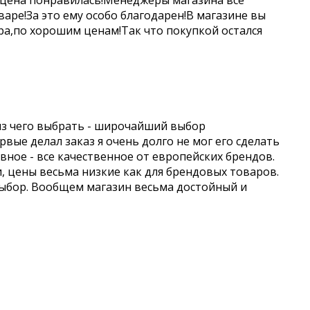
 цена понравилась!Менеджеры магазина все
аре!За это ему особо благодарен!В магазине вы
а,по хорошим ценам!Так что покупкой остался
из чего выбрать - широчайший выбор
вые делал заказ я очень долго не мог его сделать
авное - все качественное от европейских брендов.
и, цены весьма низкие как для брендовых товаров.
выбор. Вообщем магазин весьма достойный и