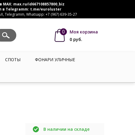
в MAX:
max.ru/id667108857800_biz
л в Telegramm:
t.me/euroluster
, Telegramm, Whatsapp: +7 (967) 639-35-27
0
Моя корзина
0
руб.
СПОТЫ
ФОНАРИ УЛИЧНЫЕ
В наличии на складе