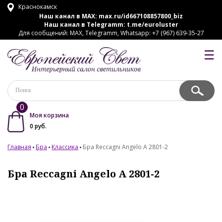
Краснокамск
Наш канал в MAX:
max.ru/id667108857800_biz
Наш канал в Telegramm:
t.me/euroluster
Для сообщений: MAX, Telegramm, Whatsapp: +7 (967) 639-35-27
☰
0
Моя корзина
0
руб.
Главная
Бра
Классика
Бра Reccagni Angelo A 2801-2
Бра Reccagni Angelo A 2801-2