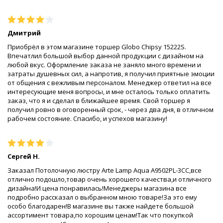
Дмитрий
Приобрёл в этом магазине торшер Globo Chipsy 15222S.
Впечатлил большой выбор данной продукции с дизайном на
любой вкус. Оформление заказа не заняло много времени и
затраты душевных сил, а напротив, я получил приятные эмоции
от общения с вежливым персоналом. Менеджер ответил на все
интересующие меня вопросы, и мне осталось только оплатить
заказ, что я и сделал в ближайшее время. Свой торшер я
получил ровно в оговоренный срок, - через два дня, в отличном
рабочем состояние. Спасибо, и успехов магазину!
Сергей Н.
Заказал Потолочную люстру Arte Lamp Aqua A9502PL-3CC,все
отлично подошло,товар очень хорошего качества,и отличного
дизайна!И цена понравилась!Менеджеры магазина все
подробно рассказал о выбранном мною товаре!За это ему
особо благодарен!В магазине вы также найдете большой
ассортимент товара,по хорошим ценам!Так что покупкой