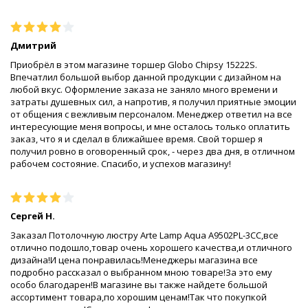
Дмитрий
Приобрёл в этом магазине торшер Globo Chipsy 15222S.
Впечатлил большой выбор данной продукции с дизайном на
любой вкус. Оформление заказа не заняло много времени и
затраты душевных сил, а напротив, я получил приятные эмоции
от общения с вежливым персоналом. Менеджер ответил на все
интересующие меня вопросы, и мне осталось только оплатить
заказ, что я и сделал в ближайшее время. Свой торшер я
получил ровно в оговоренный срок, - через два дня, в отличном
рабочем состояние. Спасибо, и успехов магазину!
Сергей Н.
Заказал Потолочную люстру Arte Lamp Aqua A9502PL-3CC,все
отлично подошло,товар очень хорошего качества,и отличного
дизайна!И цена понравилась!Менеджеры магазина все
подробно рассказал о выбранном мною товаре!За это ему
особо благодарен!В магазине вы также найдете большой
ассортимент товара,по хорошим ценам!Так что покупкой