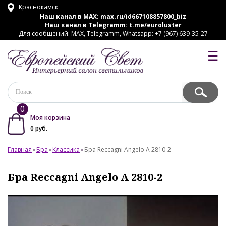
Краснокамск
Наш канал в MAX:
max.ru/id667108857800_biz
Наш канал в Telegramm:
t.me/euroluster
Для сообщений: MAX, Telegramm, Whatsapp: +7 (967) 639-35-27
☰
0
Моя корзина
0
руб.
Главная
Бра
Классика
Бра Reccagni Angelo A 2810-2
Бра Reccagni Angelo A 2810-2