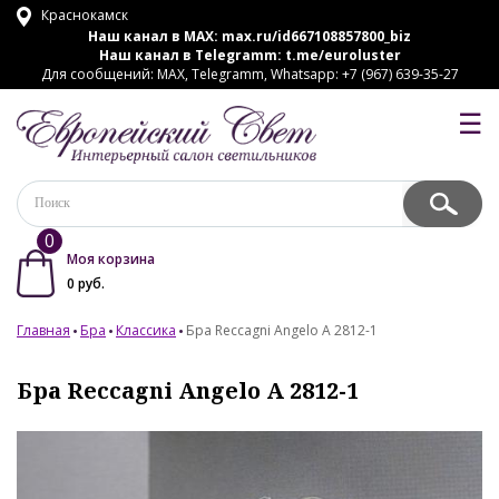
Краснокамск
Наш канал в MAX:
max.ru/id667108857800_biz
Наш канал в Telegramm:
t.me/euroluster
Для сообщений: MAX, Telegramm, Whatsapp: +7 (967) 639-35-27
☰
0
Моя корзина
0
руб.
Главная
Бра
Классика
Бра Reccagni Angelo A 2812-1
Бра Reccagni Angelo A 2812-1