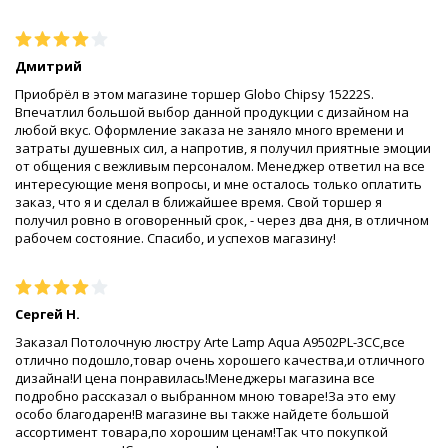
Дмитрий
Приобрёл в этом магазине торшер Globo Chipsy 15222S.
Впечатлил большой выбор данной продукции с дизайном на
любой вкус. Оформление заказа не заняло много времени и
затраты душевных сил, а напротив, я получил приятные эмоции
от общения с вежливым персоналом. Менеджер ответил на все
интересующие меня вопросы, и мне осталось только оплатить
заказ, что я и сделал в ближайшее время. Свой торшер я
получил ровно в оговоренный срок, - через два дня, в отличном
рабочем состояние. Спасибо, и успехов магазину!
Сергей Н.
Заказал Потолочную люстру Arte Lamp Aqua A9502PL-3CC,все
отлично подошло,товар очень хорошего качества,и отличного
дизайна!И цена понравилась!Менеджеры магазина все
подробно рассказал о выбранном мною товаре!За это ему
особо благодарен!В магазине вы также найдете большой
ассортимент товара,по хорошим ценам!Так что покупкой