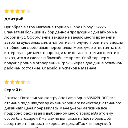
Дмитрий
Приобрёл в этом магазине торшер Globo Chipsy 15222S.
Впечатлил большой выбор данной продукции с дизайном на
любой вкус. Оформление заказа не заняло много времени и
затраты душевных сил, а напротив, я получил приятные эмоции
от общения с вежливым персоналом. Менеджер ответил на все
интересующие меня вопросы, и мне осталось только оплатить
заказ, что я и сделал в ближайшее время. Свой торшер я
получил ровно в оговоренный срок, - через два дня, в отличном
рабочем состояние. Спасибо, и успехов магазину!
Сергей Н.
Заказал Потолочную люстру Arte Lamp Aqua A9502PL-3CC,все
отлично подошло,товар очень хорошего качества,и отличного
дизайна!И цена понравилась!Менеджеры магазина все
подробно рассказал о выбранном мною товаре!За это ему
особо благодарен!В магазине вы также найдете большой
ассортимент товара,по хорошим ценам!Так что покупкой