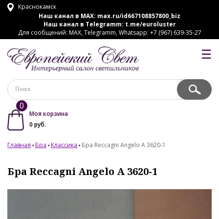
Краснокамск
Наш канал в MAX:
max.ru/id667108857800_biz
Наш канал в Telegramm:
t.me/euroluster
Для сообщений: MAX, Telegramm, Whatsapp: +7 (967) 639-35-27
☰
0
Моя корзина
0
руб.
Главная
Бра
Классика
Бра Reccagni Angelo A 3620-1
Бра Reccagni Angelo A 3620-1