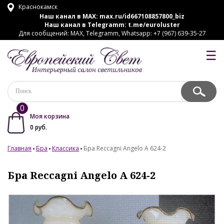
Краснокамск
Наш канал в MAX:
max.ru/id667108857800_biz
Наш канал в Telegramm:
t.me/euroluster
Для сообщений: MAX, Telegramm, Whatsapp: +7 (967) 639-35-27
☰
0
Моя корзина
0
руб.
Главная
Бра
Классика
Бра Reccagni Angelo A 624-2
Бра Reccagni Angelo A 624-2