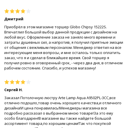
Дмитрий
Приобрёл в этом магазине торшер Globo Chipsy 15222S.
Впечатлил большой выбор данной продукции с дизайном на
любой вкус. Оформление заказа не заняло много времени и
затраты душевных сил, а напротив, я получил приятные эмоции
от общения с вежливым персоналом. Менеджер ответил на все
интересующие меня вопросы, и мне осталось только оплатить
заказ, что я и сделал в ближайшее время. Свой торшер я
получил ровно в оговоренный срок, - через два дня, в отличном
рабочем состояние. Спасибо, и успехов магазину!
Сергей Н.
Заказал Потолочную люстру Arte Lamp Aqua A9502PL-3CC,все
отлично подошло,товар очень хорошего качества,и отличного
дизайна!И цена понравилась!Менеджеры магазина все
подробно рассказал о выбранном мною товаре!За это ему
особо благодарен!В магазине вы также найдете большой
ассортимент товара,по хорошим ценам!Так что покупкой