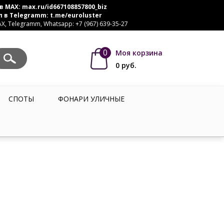
в MAX:
max.ru/id667108857800_biz
л в Telegramm:
t.me/euroluster
, Telegramm, Whatsapp: +7 (967) 639-35-27
0
Моя корзина
0
руб.
СПОТЫ
ФОНАРИ УЛИЧНЫЕ