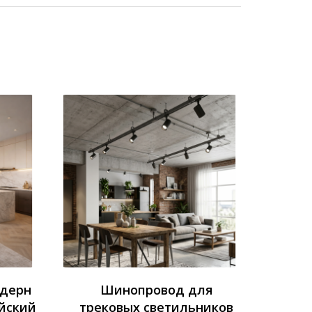
одерн
Шинопровод для
йский
трековых светильников