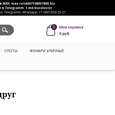
в MAX:
max.ru/id667108857800_biz
л в Telegramm:
t.me/euroluster
, Telegramm, Whatsapp: +7 (967) 639-35-27
0
Моя корзина
0
руб.
СПОТЫ
ФОНАРИ УЛИЧНЫЕ
друг