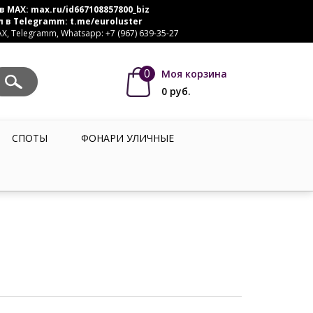
в MAX:
max.ru/id667108857800_biz
л в Telegramm:
t.me/euroluster
, Telegramm, Whatsapp: +7 (967) 639-35-27
0
Моя корзина
0
руб.
СПОТЫ
ФОНАРИ УЛИЧНЫЕ