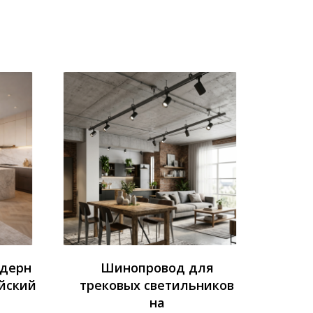
одерн
Шинопровод для
йский
трековых светильников
на