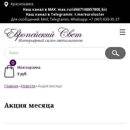
Краснокамск
Наш канал в MAX:
max.ru/id667108857800_biz
Наш канал в Telegramm:
t.me/euroluster
Для сообщений: MAX, Telegramm, Whatsapp: +7 (967) 639-35-27
☰
0
Моя корзина
0
руб.
Главная
Новости
Акция месяца
Акция месяца