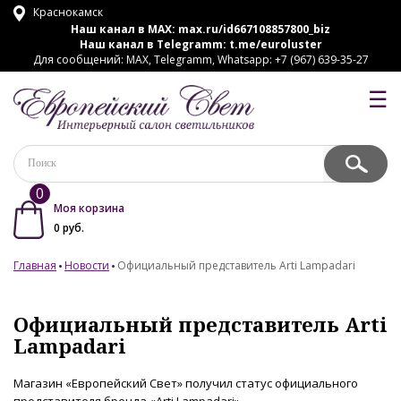
Краснокамск
Наш канал в MAX:
max.ru/id667108857800_biz
Наш канал в Telegramm:
t.me/euroluster
Для сообщений: MAX, Telegramm, Whatsapp: +7 (967) 639-35-27
☰
0
Моя корзина
0
руб.
Главная
Новости
Официальный представитель Arti Lampadari
Официальный представитель Arti
Lampadari
Магазин
«
Европейский Свет
»
получил статус официального
представителя бренда
«Arti Lampadari».