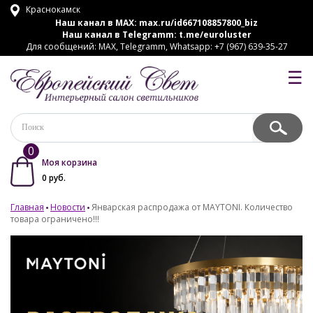
Краснокамск
Наш канал в MAX:
max.ru/id667108857800_biz
Наш канал в Telegramm:
t.me/euroluster
Для сообщений: MAX, Telegramm, Whatsapp: +7 (967) 639-35-27
☰
0
Моя корзина
0
руб.
Главная
Новости
Январская распродажа от MAYTONI. Количество
товара ограничено!!!