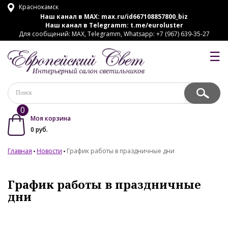
Краснокамск
Наш канал в MAX:
max.ru/id667108857800_biz
Наш канал в Telegramm:
t.me/euroluster
Для сообщений: MAX, Telegramm, Whatsapp: +7 (967) 639-35-27
☰
0
Моя корзина
0
руб.
Главная
Новости
График работы в праздничные дни
График работы в праздничные
дни