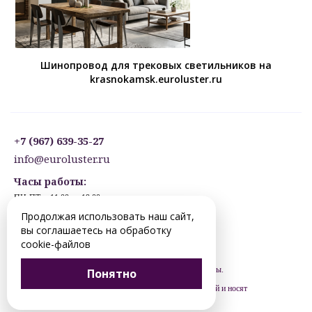
Шинопровод для трековых светильников на
krasnokamsk.euroluster.ru
+7 (967) 639-35-27
info@euroluster.ru
Часы работы:
ПН-ПТ: с 11:00 до 19:00
СБ: с 12:30 до 17:30
Продолжая использовать наш сайт,
ВС: ВЫХОДНОЙ
вы соглашаетесь на обработку
Предварительная запись.
cookie-файлов
© 2012-2026 krasnokamsk.euroluster.ru. Все права защищены.
Понятно
Цены, указанные на сайте, не являются публичной офертой и носят
рекомендательный характер (ст. 435 ГК РФ).